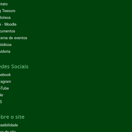
ntato
g Tesouro
lioteca
 - Moodle
cumentos
tema de eventos
iódicos
idoria
des Sociais
cebook
tagram
uTube
ckr
S
bre o site
ssibilidade
a do site