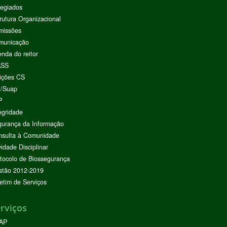
egiados
rutura Organizacional
missões
municação
nda do reitor
ASS
ições CS
I/Suap
P
egridade
urança da Informação
nsulta à Comunidade
vidade Disciplinar
tocolo de Biossegurança
stão 2012-2019
etim de Serviços
rviços
AP