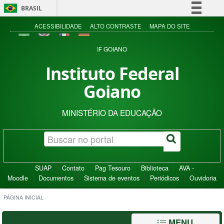
BRASIL
Simplifique!
ACESSIBILIDADE
ALTO CONTRASTE
MAPA DO SITE
Comunica BR
IF GOIANO
Participe
Instituto Federal
Acesso à informação
Goiano
Legislação
Canais
MINISTÉRIO DA EDUCAÇÃO
SUAP
Contato
Pag Tesouro
Biblioteca
AVA -
Moodle
Documentos
Sistema de eventos
Periódicos
Ouvidoria
PÁGINA INICIAL
MENU