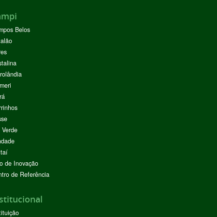
ampi
mpos Belos
alão
res
stalina
rolândia
meri
rá
rinhos
sse
 Verde
ndade
taí
o de Inovação
tro de Referência
stitucional
tituição