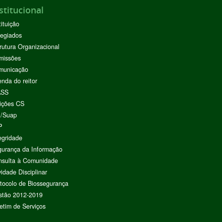
stitucional
tituição
egiados
rutura Organizacional
missões
municação
nda do reitor
ASS
ições CS
I/Suap
P
egridade
urança da Informação
nsulta à Comunidade
vidade Disciplinar
tocolo de Biossegurança
stão 2012-2019
etim de Serviços