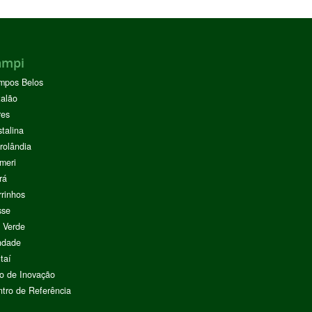
ampi
mpos Belos
alão
res
stalina
rolândia
meri
rá
rinhos
sse
 Verde
ndade
taí
o de Inovação
tro de Referência