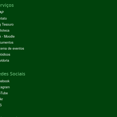
rviços
AP
ntato
g Tesouro
lioteca
 - Moodle
cumentos
tema de eventos
iódicos
idoria
des Sociais
cebook
tagram
uTube
ckr
S