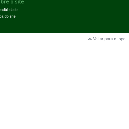
bre o site
ssibilidade
a do site
Voltar para o topo