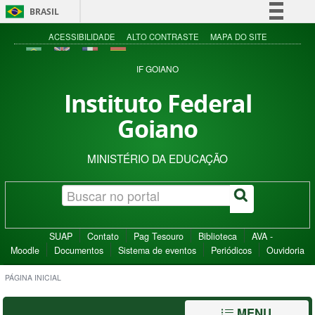
BRASIL
Simplifique!
ACESSIBILIDADE
ALTO CONTRASTE
MAPA DO SITE
Comunica BR
IF GOIANO
Participe
Instituto Federal
Acesso à informação
Goiano
Legislação
Canais
MINISTÉRIO DA EDUCAÇÃO
SUAP
Contato
Pag Tesouro
Biblioteca
AVA -
Moodle
Documentos
Sistema de eventos
Periódicos
Ouvidoria
PÁGINA INICIAL
MENU