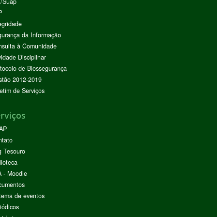
I/Suap
P
egridade
urança da Informação
nsulta à Comunidade
vidade Disciplinar
tocolo de Biossegurança
stão 2012-2019
etim de Serviços
rviços
AP
ntato
g Tesouro
lioteca
 - Moodle
cumentos
tema de eventos
iódicos