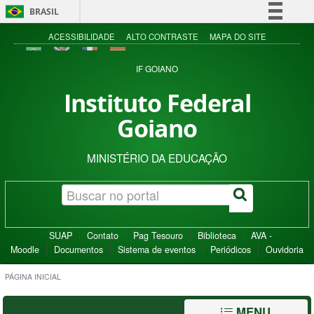
BRASIL
Simplifique!
ACESSIBILIDADE
ALTO CONTRASTE
MAPA DO SITE
Comunica BR
IF GOIANO
Participe
Instituto Federal
Acesso à informação
Goiano
Legislação
Canais
MINISTÉRIO DA EDUCAÇÃO
SUAP
Contato
Pag Tesouro
Biblioteca
AVA -
Moodle
Documentos
Sistema de eventos
Periódicos
Ouvidoria
PÁGINA INICIAL
MENU