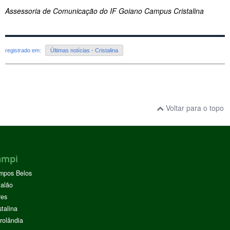
Assessoria de Comunicação do IF Goiano Campus Cristalina
registrado em:
Últimas notícias - Cristalina
Voltar para o topo
ampi
mpos Belos
alão
res
stalina
rolândia