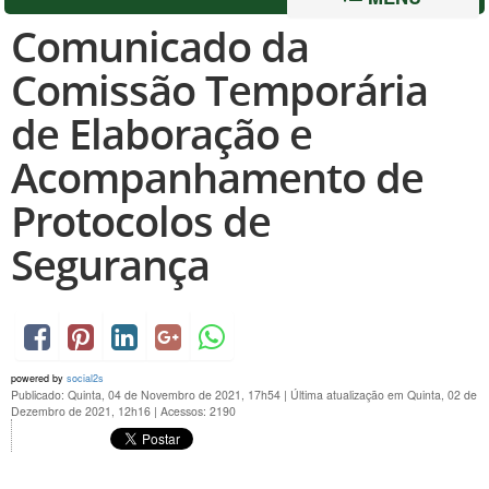
Comunicado da
Comissão Temporária
de Elaboração e
Acompanhamento de
Protocolos de
Segurança
powered by
social2s
Publicado: Quinta, 04 de Novembro de 2021, 17h54
|
Última atualização em Quinta, 02 de
Dezembro de 2021, 12h16
|
Acessos: 2190