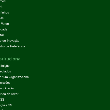
meri
rá
rinhos
sse
 Verde
ndade
taí
o de Inovação
tro de Referência
stitucional
tituição
egiados
rutura Organizacional
missões
municação
nda do reitor
ASS
ições CS