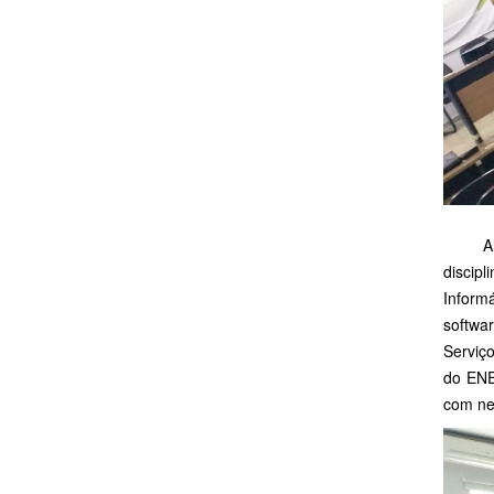
Além d
disci
Inform
softwa
Serviç
do ENE
com ne