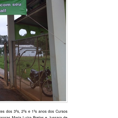
es dos 3ºs, 2ºs e 1ºs anos dos Cursos
ssoras Maria Luiza Bretas e Jussara de