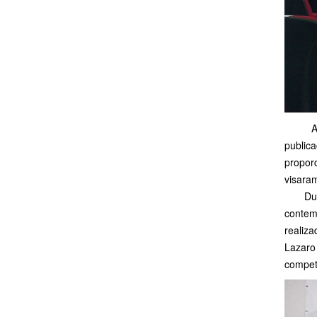
As aul
public
propor
visara
Durant
contem
realiz
Lazaro
compet