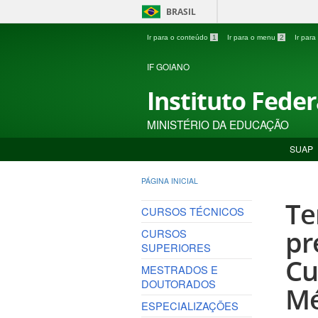
BRASIL
Ir para o conteúdo
1
Ir para o menu
2
Ir par
IF GOIANO
Instituto Fede
MINISTÉRIO DA EDUCAÇÃO
SUAP
PÁGINA INICIAL
Te
CURSOS TÉCNICOS
pr
CURSOS
SUPERIORES
Cu
MESTRADOS E
DOUTORADOS
Mé
ESPECIALIZAÇÕES