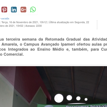
y
social2s
o: Terça, 16 de Novembro de 2021, 10h12
|
Última atualização em Segunda, 22
bro de 2021, 10h52
|
Acessos: 2230
a terceira semana da Retomada Gradual das Atividad
 Amarela, o Campus Avançado Ipameri ofertou aulas pr
cos Integrados ao Ensino Médio e, também, para Cu
o Comercial.