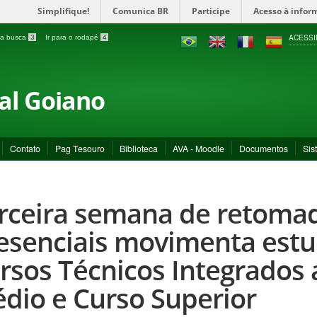
Simplifique!
Comunica BR
Participe
Acesso à infor
ACESSI
a a busca
3
Ir para o rodapé
4
ral Goiano
Contato
Pag Tesouro
Biblioteca
AVA - Moodle
Documentos
Sis
rceira semana de retomad
esenciais movimenta estu
rsos Técnicos Integrados 
dio e Curso Superior