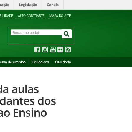
mação
Legislação
Canais
BILIDADE
ALTO CONTRASTE
MAPA DO SITE
tema de eventos
Periódicos
Ouvidoria
a aulas
dantes dos
ao Ensino