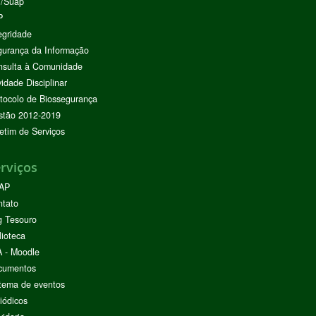
I/Suap
P
egridade
urança da Informação
nsulta à Comunidade
vidade Disciplinar
tocolo de Biossegurança
stão 2012-2019
etim de Serviços
rviços
AP
ntato
g Tesouro
lioteca
 - Moodle
cumentos
tema de eventos
iódicos