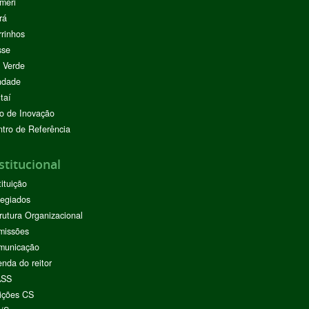
meri
rá
rinhos
sse
 Verde
ndade
taí
o de Inovação
tro de Referência
stitucional
tituição
egiados
rutura Organizacional
missões
municação
nda do reitor
ASS
ições CS