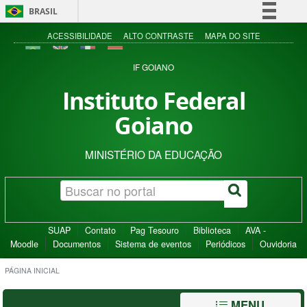
BRASIL
Simplifique!
ACESSIBILIDADE
ALTO CONTRASTE
MAPA DO SITE
Comunica BR
IF GOIANO
Participe
Instituto Federal
Acesso à informação
Goiano
Legislação
Canais
MINISTÉRIO DA EDUCAÇÃO
SUAP
Contato
Pag Tesouro
Biblioteca
AVA -
Moodle
Documentos
Sistema de eventos
Periódicos
Ouvidoria
PÁGINA INICIAL
MENU