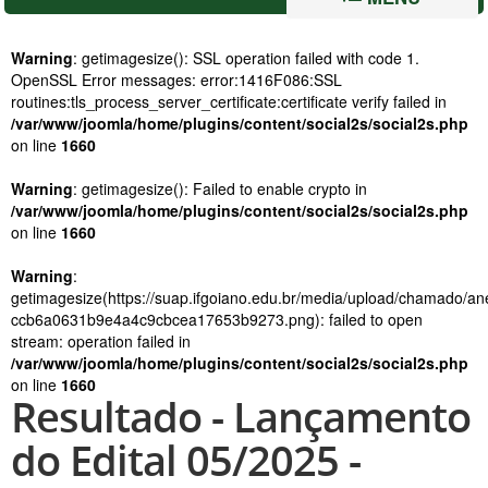
Warning
: getimagesize(): SSL operation failed with code 1.
OpenSSL Error messages: error:1416F086:SSL
routines:tls_process_server_certificate:certificate verify failed in
/var/www/joomla/home/plugins/content/social2s/social2s.php
on line
1660
Warning
: getimagesize(): Failed to enable crypto in
/var/www/joomla/home/plugins/content/social2s/social2s.php
on line
1660
Warning
:
getimagesize(https://suap.ifgoiano.edu.br/media/upload/chamado/ane
ccb6a0631b9e4a4c9cbcea17653b9273.png): failed to open
stream: operation failed in
/var/www/joomla/home/plugins/content/social2s/social2s.php
on line
1660
Resultado - Lançamento
do Edital 05/2025 -