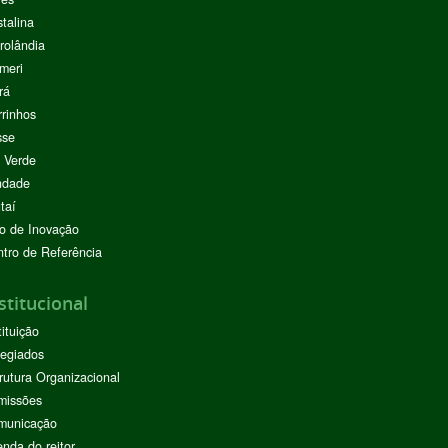
stalina
rolândia
meri
rá
rinhos
sse
 Verde
ndade
taí
o de Inovação
tro de Referência
stitucional
tituição
egiados
rutura Organizacional
missões
municação
nda do reitor