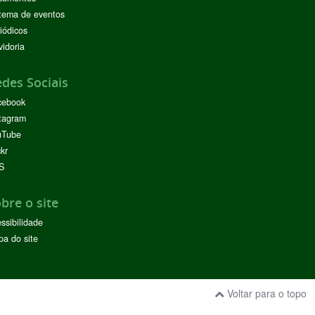
tema de eventos
iódicos
idoria
des Sociais
cebook
tagram
uTube
ckr
S
bre o site
ssibilidade
a do site
Voltar para o topo