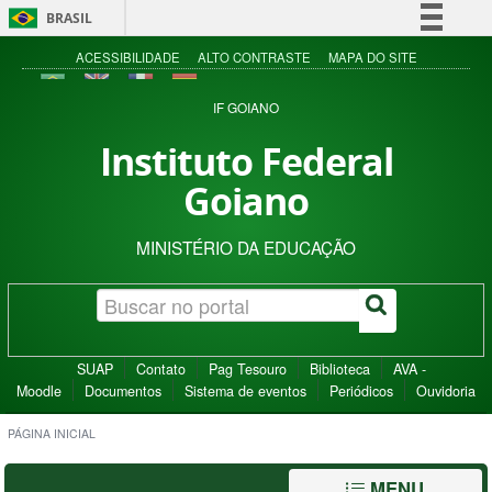
BRASIL
Simplifique!
ACESSIBILIDADE
ALTO CONTRASTE
MAPA DO SITE
Comunica BR
IF GOIANO
Participe
Instituto Federal
Acesso à informação
Goiano
Legislação
Canais
MINISTÉRIO DA EDUCAÇÃO
SUAP
Contato
Pag Tesouro
Biblioteca
AVA -
Moodle
Documentos
Sistema de eventos
Periódicos
Ouvidoria
PÁGINA INICIAL
MENU