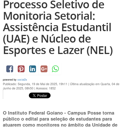
Processo Seletivo de
Monitoria Setorial:
Assistência Estudantil
(UAE) e Núcleo de
Esportes e Lazer (NEL)
powered by
social2s
Publicado: Segunda, 19 de Mai de 2025, 19h11
|
Última atualização em Quarta, 04 de
Junho de 2025, 08h50
|
Acessos: 1852
O Instituto Federal Goiano - Campus Posse torna
público o edital para seleção de estudantes para
atuarem como monitores no âmbito da Unidade de