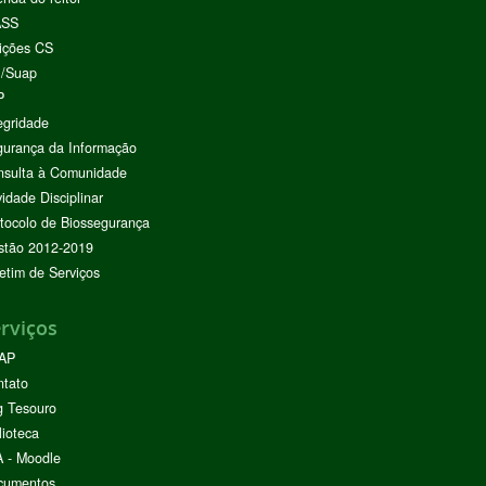
ASS
ições CS
I/Suap
P
egridade
urança da Informação
nsulta à Comunidade
vidade Disciplinar
tocolo de Biossegurança
stão 2012-2019
etim de Serviços
rviços
AP
ntato
g Tesouro
lioteca
 - Moodle
cumentos