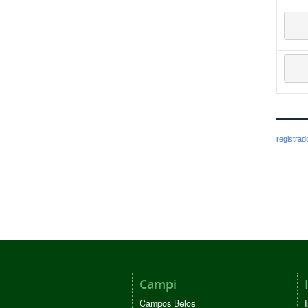
registra
Campi
Campos Belos