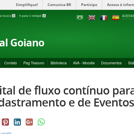
Simplifique!
Comunica BR
Participe
Acesso à infor
ACESSI
a a busca
3
Ir para o rodapé
4
ral Goiano
Contato
Pag Tesouro
Biblioteca
AVA - Moodle
Documentos
Sis
ital de fluxo contínuo par
dastramento e de Eventos
y
social2s