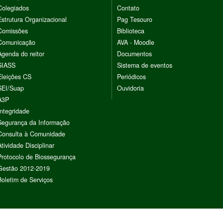
Colegiados
Contato
Estrutura Organizacional
Pag Tesouro
Comissões
Biblioteca
Comunicação
AVA - Moodle
Agenda do reitor
Documentos
SIASS
Sistema de eventos
Eleições CS
Periódicos
SEI/Suap
Ouvidoria
A3P
Integridade
Segurança da Informação
Consulta à Comunidade
Atividade Disciplinar
Protocolo de Biossegurança
Gestão 2012-2019
Boletim de Serviços