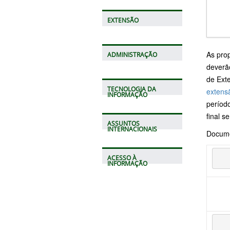
EXTENSÃO
As pro
ADMINISTRAÇÃO
deverã
de Ext
TECNOLOGIA DA
extens
INFORMAÇÃO
períod
final s
ASSUNTOS
INTERNACIONAIS
Docume
ACESSO À
INFORMAÇÃO