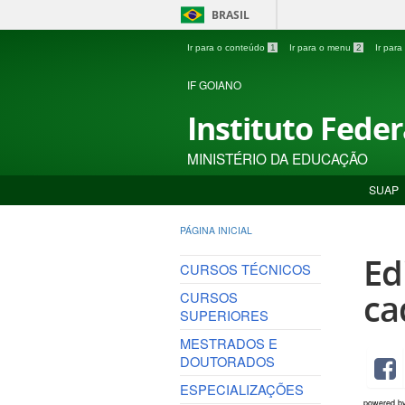
BRASIL
Ir para o conteúdo
1
Ir para o menu
2
Ir par
IF GOIANO
Instituto Fede
MINISTÉRIO DA EDUCAÇÃO
SUAP
PÁGINA INICIAL
Ed
CURSOS TÉCNICOS
ca
CURSOS
SUPERIORES
MESTRADOS E
DOUTORADOS
ESPECIALIZAÇÕES
powered b