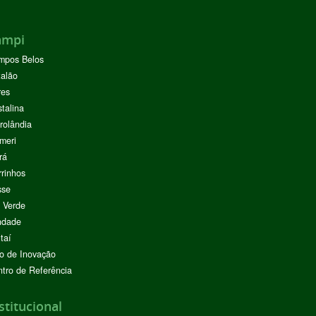
ampi
mpos Belos
alão
res
stalina
rolândia
meri
rá
rinhos
sse
 Verde
ndade
taí
o de Inovação
tro de Referência
stitucional