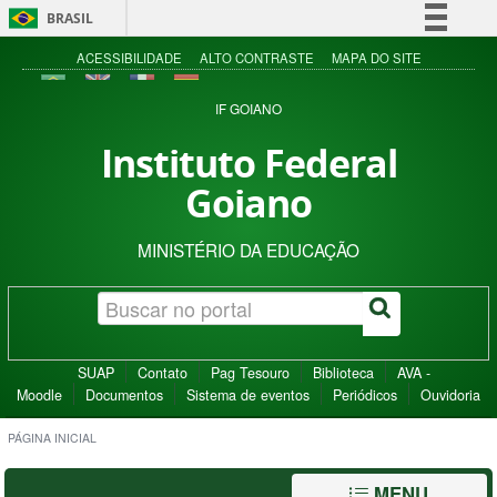
BRASIL
Simplifique!
ACESSIBILIDADE
ALTO CONTRASTE
MAPA DO SITE
Comunica BR
IF GOIANO
Participe
Instituto Federal
Acesso à informação
Goiano
Legislação
Canais
MINISTÉRIO DA EDUCAÇÃO
SUAP
Contato
Pag Tesouro
Biblioteca
AVA -
Moodle
Documentos
Sistema de eventos
Periódicos
Ouvidoria
PÁGINA INICIAL
MENU