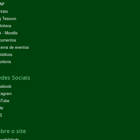
AP
ntato
g Tesouro
lioteca
 - Moodle
cumentos
tema de eventos
iódicos
idoria
des Sociais
cebook
tagram
uTube
ckr
S
bre o site
ssibilidade