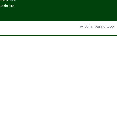
a do site
Voltar para o topo