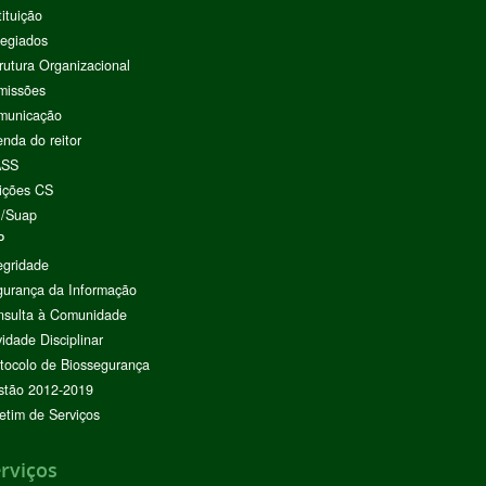
tituição
egiados
rutura Organizacional
missões
municação
nda do reitor
ASS
ições CS
I/Suap
P
egridade
urança da Informação
nsulta à Comunidade
vidade Disciplinar
tocolo de Biossegurança
stão 2012-2019
etim de Serviços
rviços