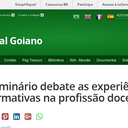
Simplifique!
Comunica BR
Participe
Acesso à infor
ACESSI
a a busca
3
Ir para o rodapé
4
ral Goiano
Contato
Pag Tesouro
Biblioteca
AVA - Moodle
Documentos
Sis
minário debate as experi
rmativas na profissão doc
y
social2s