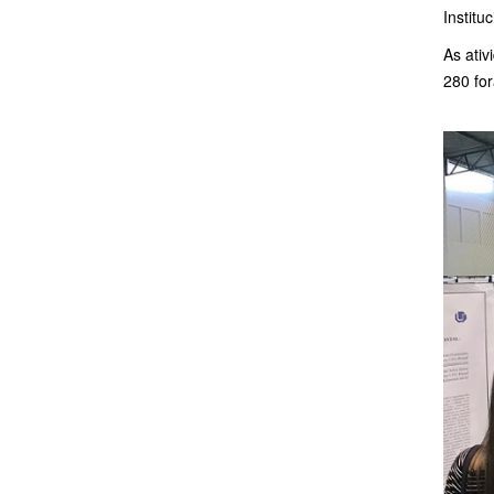
Institu
As ati
280 fo