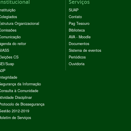
Institucional
Serviços
Instituição
SUAP
Colegiados
Contato
Estrutura Organizacional
Pag Tesouro
Comissões
Biblioteca
Comunicação
AVA - Moodle
Agenda do reitor
Documentos
SIASS
Sistema de eventos
Eleições CS
Periódicos
SEI/Suap
Ouvidoria
A3P
Integridade
Segurança da Informação
Consulta à Comunidade
Atividade Disciplinar
Protocolo de Biossegurança
Gestão 2012-2019
Boletim de Serviços