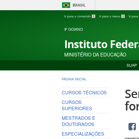
BRASIL
Ir para o conteúdo
1
Ir para o menu
2
Ir par
IF GOIANO
Instituto Fede
MINISTÉRIO DA EDUCAÇÃO
SUAP
PÁGINA INICIAL
Se
CURSOS TÉCNICOS
fo
CURSOS
SUPERIORES
MESTRADOS E
DOUTORADOS
ESPECIALIZAÇÕES
powered b