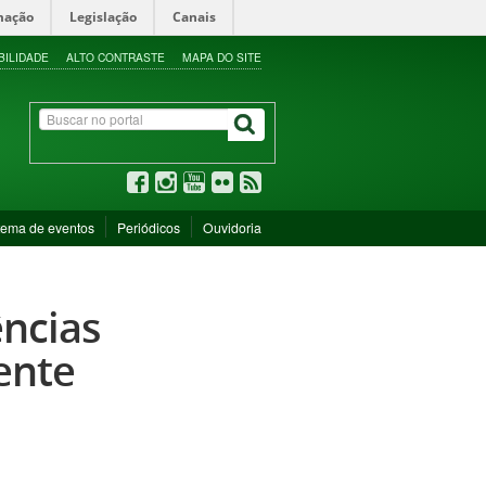
mação
Legislação
Canais
BILIDADE
ALTO CONTRASTE
MAPA DO SITE
tema de eventos
Periódicos
Ouvidoria
ências
ente