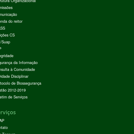
rutura Organizacional
missões
municação
nda do reitor
ASS
ições CS
I/Suap
P
egridade
urança da Informação
nsulta à Comunidade
vidade Disciplinar
tocolo de Biossegurança
stão 2012-2019
etim de Serviços
rviços
AP
ntato