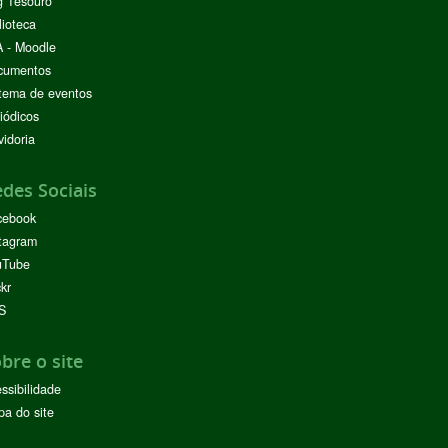
g Tesouro
lioteca
 - Moodle
cumentos
tema de eventos
iódicos
idoria
des Sociais
cebook
tagram
uTube
ckr
S
bre o site
ssibilidade
a do site