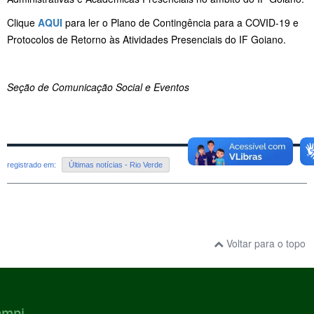
Clique
AQUI
para ler o Plano de Contingência para a COVID-19 e
Protocolos de Retorno às Atividades Presenciais do IF Goiano.
Seção de Comunicação Social e Eventos
registrado em:
Últimas notícias - Rio Verde
Voltar para o topo
ampi