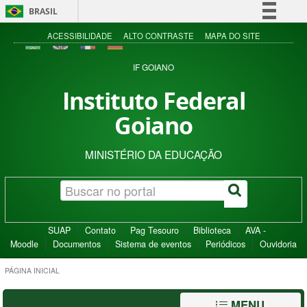
BRASIL
Simplifique!
ACESSIBILIDADE
ALTO CONTRASTE
MAPA DO SITE
Comunica BR
IF GOIANO
Participe
Instituto Federal
Acesso à informação
Goiano
Legislação
Canais
MINISTÉRIO DA EDUCAÇÃO
SUAP
Contato
Pag Tesouro
Biblioteca
AVA -
Moodle
Documentos
Sistema de eventos
Periódicos
Ouvidoria
PÁGINA INICIAL
MENU