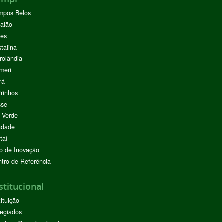
mpos Belos
alão
res
stalina
rolândia
meri
rá
rinhos
sse
 Verde
ndade
taí
o de Inovação
tro de Referência
stitucional
tituição
egiados