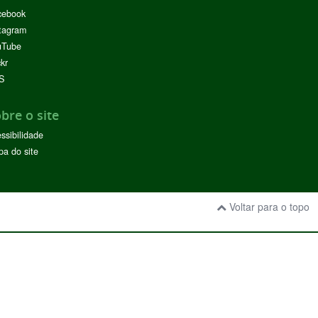
cebook
tagram
uTube
ckr
S
bre o site
ssibilidade
a do site
Voltar para o topo