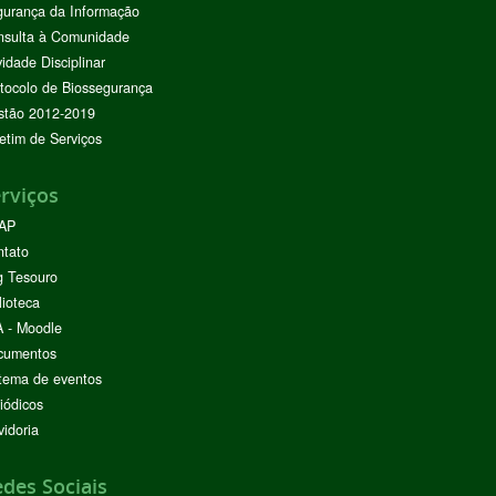
urança da Informação
nsulta à Comunidade
vidade Disciplinar
tocolo de Biossegurança
stão 2012-2019
etim de Serviços
rviços
AP
ntato
g Tesouro
lioteca
 - Moodle
cumentos
tema de eventos
iódicos
idoria
des Sociais