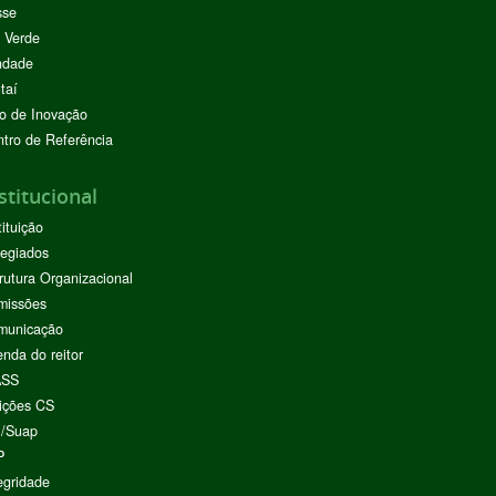
sse
 Verde
ndade
taí
o de Inovação
tro de Referência
stitucional
tituição
egiados
rutura Organizacional
missões
municação
nda do reitor
ASS
ições CS
I/Suap
P
egridade