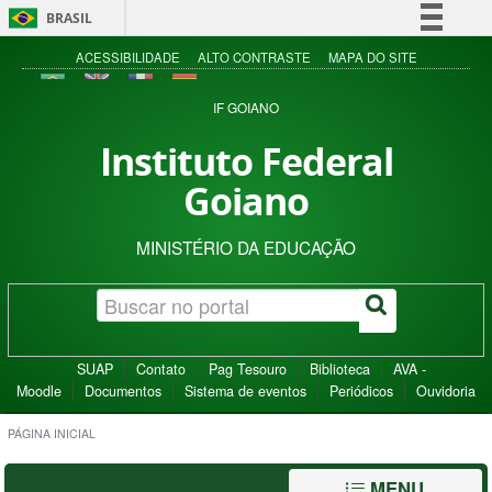
BRASIL
Simplifique!
ACESSIBILIDADE
ALTO CONTRASTE
MAPA DO SITE
Comunica BR
IF GOIANO
Participe
Instituto Federal
Acesso à informação
Goiano
Legislação
Canais
MINISTÉRIO DA EDUCAÇÃO
SUAP
Contato
Pag Tesouro
Biblioteca
AVA -
Moodle
Documentos
Sistema de eventos
Periódicos
Ouvidoria
PÁGINA INICIAL
MENU