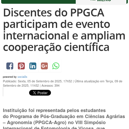
Discentes do PPGCA
participam de evento
internacional e ampliam
cooperação científica
powered by
social2s
Publicado: Sexta, 05 de Setembro de 2025, 17h52
|
Última atualização em Terça, 09 de
Setembro de 2025, 11h52
|
Acessos: 394
Instituição foi representada pelos estudantes
do Programa de Pós-Graduação em Ciências Agrárias
– Agronomia (PPGCA-Agro) no VIII Simpósio
Internacional de Entomologia de Viçosa, que