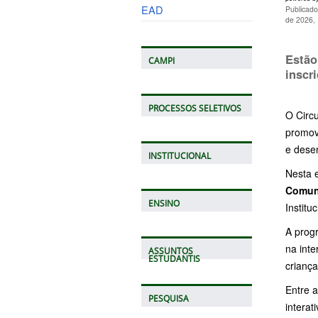
EAD
Publicado
de 2026,
Estão
CAMPI
inscr
PROCESSOS SELETIVOS
O Circu
promove
e desen
INSTITUCIONAL
Nesta 
Comun
ENSINO
Institu
A prog
na inte
ASSUNTOS
ESTUDANTIS
criança
Entre a
PESQUISA
interat