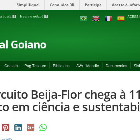
Simplifique!
Comunica BR
Participe
Acesso à infor
ACESSI
a a busca
3
Ir para o rodapé
4
ral Goiano
Contato
Pag Tesouro
Biblioteca
AVA - Moodle
Documentos
Sis
rcuito Beija-Flor chega à 
co em ciência e sustentab
y
social2s