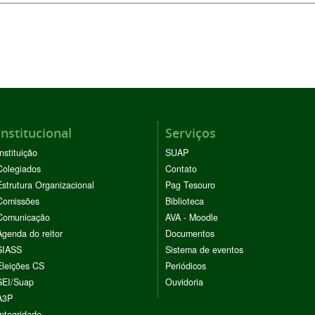
Institucional
Serviços
Instituição
SUAP
Colegiados
Contato
Estrutura Organizacional
Pag Tesouro
Comissões
Biblioteca
Comunicação
AVA - Moodle
Agenda do reitor
Documentos
SIASS
Sistema de eventos
Eleições CS
Periódicos
SEI/Suap
Ouvidoria
A3P
Integridade