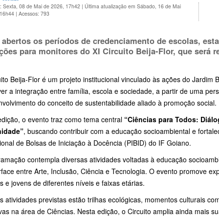
: Sexta, 08 de Mai de 2026, 17h42
|
Última atualização em Sábado, 16 de Mai
 16h44
|
Acessos: 793
 abertos os períodos de credenciamento de escolas, esta
ições para monitores do
XI Circuito Beija-Flor
, que será 
ito Beija-Flor é um projeto institucional vinculado às ações do Jardim 
r a integração entre família, escola e sociedade, a partir de uma pers
volvimento do conceito de sustentabilidade aliado à promoção social.
edição, o evento traz como tema central
“Ciências para Todos: Diálo
idade”
, buscando contribuir com a educação socioambiental e fortal
cional de Bolsas de Iniciação à Docência (PIBID) do IF Goiano.
ramação contempla diversas atividades voltadas à educação socioamb
rface entre Arte, Inclusão, Ciência e Tecnologia. O evento promove exp
s e jovens de diferentes níveis e faixas etárias.
s atividades previstas estão trilhas ecológicas, momentos culturais co
ivas na área de Ciências. Nesta edição, o Circuito amplia ainda mais s