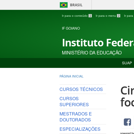
BRASIL
Ir para o conteúdo
1
Ir para o menu
2
Ir par
IF GOIANO
Instituto Fede
MINISTÉRIO DA EDUCAÇÃO
SUAP
PÁGINA INICIAL
Ci
CURSOS TÉCNICOS
fo
CURSOS
SUPERIORES
MESTRADOS E
DOUTORADOS
ESPECIALIZAÇÕES
powered b