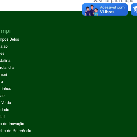
Voltar para o topo
ampi
mpos Belos
alão
res
stalina
rolândia
meri
rá
rinhos
sse
 Verde
ndade
taí
o de Inovação
tro de Referência