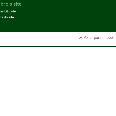
bre o site
ssibilidade
a do site
Voltar para o topo