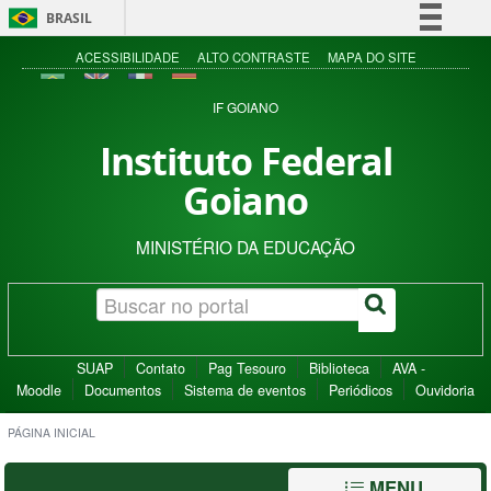
BRASIL
Simplifique!
ACESSIBILIDADE
ALTO CONTRASTE
MAPA DO SITE
Comunica BR
IF GOIANO
Participe
Instituto Federal
Acesso à informação
Goiano
Legislação
Canais
MINISTÉRIO DA EDUCAÇÃO
SUAP
Contato
Pag Tesouro
Biblioteca
AVA -
Moodle
Documentos
Sistema de eventos
Periódicos
Ouvidoria
PÁGINA INICIAL
MENU