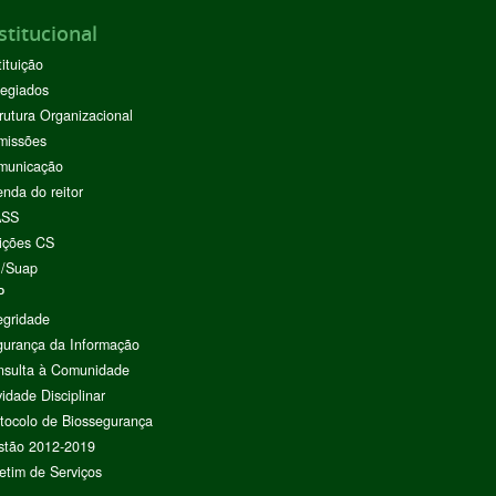
stitucional
tituição
egiados
rutura Organizacional
missões
municação
nda do reitor
ASS
ições CS
I/Suap
P
egridade
urança da Informação
nsulta à Comunidade
vidade Disciplinar
tocolo de Biossegurança
stão 2012-2019
etim de Serviços