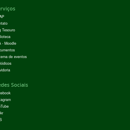
rviços
AP
ntato
g Tesouro
lioteca
 - Moodle
cumentos
tema de eventos
iódicos
idoria
des Sociais
cebook
tagram
uTube
ckr
S