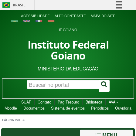
BRASIL
Simplifique!
ACESSIBILIDADE
ALTO CONTRASTE
MAPA DO SITE
Comunica BR
IF GOIANO
Participe
Instituto Federal
Acesso à informação
Goiano
Legislação
Canais
MINISTÉRIO DA EDUCAÇÃO
SUAP
Contato
Pag Tesouro
Biblioteca
AVA -
Moodle
Documentos
Sistema de eventos
Periódicos
Ouvidoria
PÁGINA INICIAL
MENU