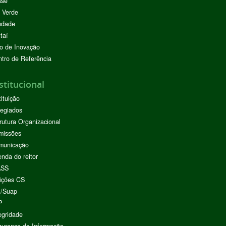
sse
 Verde
ndade
taí
o de Inovação
tro de Referência
stitucional
tituição
egiados
rutura Organizacional
missões
municação
nda do reitor
ASS
ições CS
I/Suap
P
egridade
urança da Informação