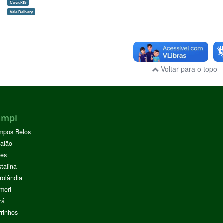
Covid-19
Vale Delivery
Voltar para o topo
ampi
mpos Belos
alão
res
stalina
rolândia
meri
rá
rinhos