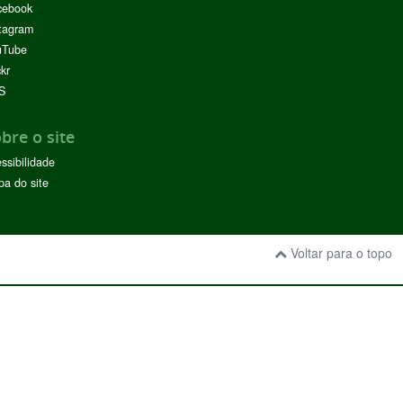
cebook
tagram
uTube
ckr
S
bre o site
ssibilidade
a do site
Voltar para o topo