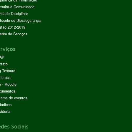
nsulta à Comunidade
vidade Disciplinar
tocolo de Biossegurança
stão 2012-2019
etim de Serviços
rviços
AP
ntato
g Tesouro
lioteca
 - Moodle
cumentos
tema de eventos
iódicos
idoria
des Sociais