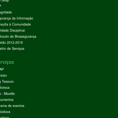
I/Suap
P
egridade
urança da Informação
nsulta à Comunidade
vidade Disciplinar
tocolo de Biossegurança
stão 2012-2019
etim de Serviços
rviços
AP
ntato
g Tesouro
lioteca
 - Moodle
cumentos
tema de eventos
iódicos
idoria