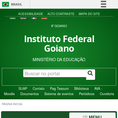
BRASIL
Simplifique!
ACESSIBILIDADE
ALTO CONTRASTE
MAPA DO SITE
Comunica BR
IF GOIANO
Participe
Instituto Federal
Acesso à informação
Goiano
Legislação
Canais
MINISTÉRIO DA EDUCAÇÃO
SUAP
Contato
Pag Tesouro
Biblioteca
AVA -
Moodle
Documentos
Sistema de eventos
Periódicos
Ouvidoria
PÁGINA INICIAL
MENU