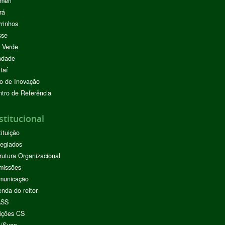
meri
rá
rinhos
sse
 Verde
ndade
taí
o de Inovação
tro de Referência
stitucional
tituição
egiados
rutura Organizacional
missões
municação
nda do reitor
ASS
ições CS