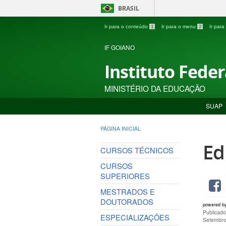
BRASIL
Ir para o conteúdo
1
Ir para o menu
2
Ir par
IF GOIANO
Instituto Fede
MINISTÉRIO DA EDUCAÇÃO
SUAP
PÁGINA INICIAL
Ed
CURSOS TÉCNICOS
CURSOS
SUPERIORES
MESTRADOS E
DOUTORADOS
powered b
Publicad
ESPECIALIZAÇÕES
Setembro