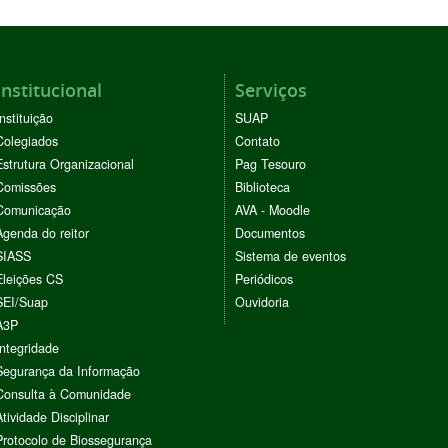
Institucional
Serviços
Instituição
SUAP
Colegiados
Contato
Estrutura Organizacional
Pag Tesouro
Comissões
Biblioteca
Comunicação
AVA - Moodle
Agenda do reitor
Documentos
SIASS
Sistema de eventos
Eleições CS
Periódicos
SEI/Suap
Ouvidoria
A3P
Integridade
Segurança da Informação
Consulta à Comunidade
Atividade Disciplinar
Protocolo de Biossegurança