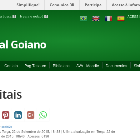
Simplifique!
Comunica BR
Participe
Acesso à infor
ACESSI
a a busca
3
Ir para o rodapé
4
ral Goiano
Contato
Pag Tesouro
Biblioteca
AVA - Moodle
Documentos
Sis
itais
y
social2s
o: Terça, 22 de Setembro de 2015, 18h38
|
Última atualização em Terça, 22 de
 de 2015, 18h40
|
Acessos: 6136