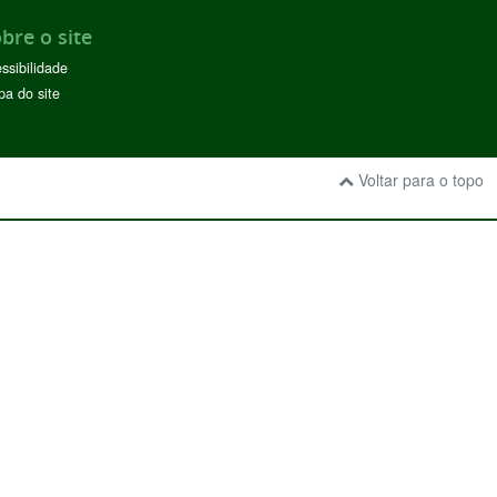
bre o site
ssibilidade
a do site
Voltar para o topo