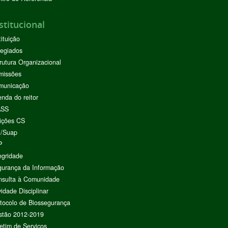
stitucional
tituição
egiados
rutura Organizacional
missões
municação
nda do reitor
ASS
ições CS
I/Suap
P
egridade
urança da Informação
nsulta à Comunidade
vidade Disciplinar
tocolo de Biossegurança
stão 2012-2019
etim de Serviços