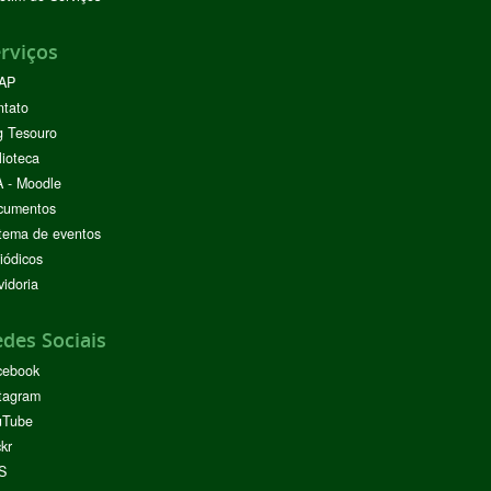
rviços
AP
ntato
g Tesouro
lioteca
 - Moodle
cumentos
tema de eventos
iódicos
idoria
des Sociais
cebook
tagram
uTube
ckr
S