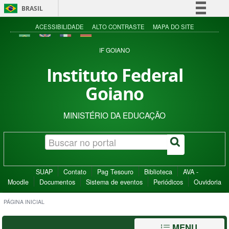
BRASIL
Simplifique!
ACESSIBILIDADE
ALTO CONTRASTE
MAPA DO SITE
Comunica BR
IF GOIANO
Participe
Instituto Federal
Acesso à informação
Goiano
Legislação
Canais
MINISTÉRIO DA EDUCAÇÃO
SUAP
Contato
Pag Tesouro
Biblioteca
AVA -
Moodle
Documentos
Sistema de eventos
Periódicos
Ouvidoria
PÁGINA INICIAL
MENU