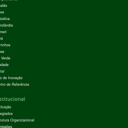
alão
res
stalina
rolândia
meri
rá
rinhos
sse
 Verde
ndade
taí
o de Inovação
tro de Referência
stitucional
tituição
egiados
rutura Organizacional
missões