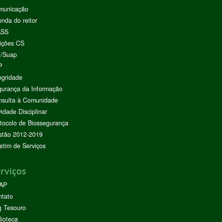
municação
nda do reitor
ASS
ições CS
I/Suap
P
egridade
urança da Informação
nsulta à Comunidade
vidade Disciplinar
tocolo de Biossegurança
stão 2012-2019
etim de Serviços
rviços
AP
ntato
g Tesouro
lioteca