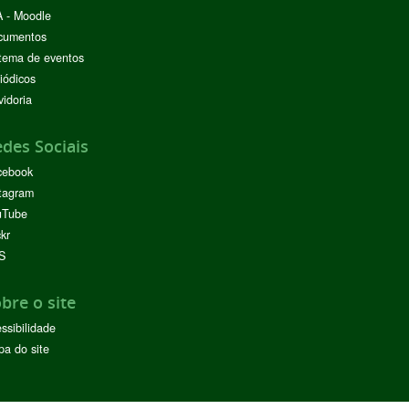
 - Moodle
cumentos
tema de eventos
iódicos
idoria
des Sociais
cebook
tagram
uTube
ckr
S
bre o site
ssibilidade
a do site