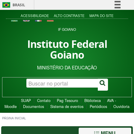
BRASIL
Simplifique!
ACESSIBILIDADE
ALTO CONTRASTE
MAPA DO SITE
Comunica BR
IF GOIANO
Participe
Instituto Federal
Acesso à informação
Goiano
Legislação
Canais
MINISTÉRIO DA EDUCAÇÃO
SUAP
Contato
Pag Tesouro
Biblioteca
AVA -
Moodle
Documentos
Sistema de eventos
Periódicos
Ouvidoria
PÁGINA INICIAL
MENU