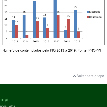
Número de contemplados pelo PIQ 2013 a 2019. Fonte: PROPPI
Voltar para o topo
ampi
mpos Belos