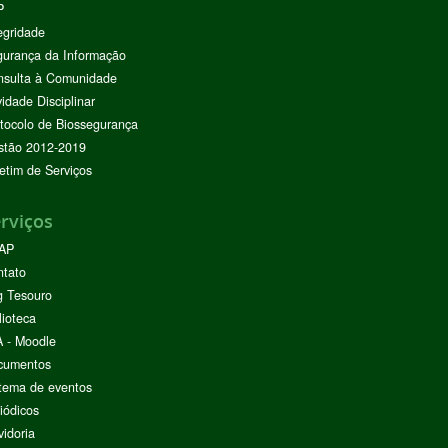
P
egridade
urança da Informação
nsulta à Comunidade
vidade Disciplinar
tocolo de Biossegurança
stão 2012-2019
etim de Serviços
rviços
AP
ntato
g Tesouro
lioteca
 - Moodle
cumentos
tema de eventos
iódicos
idoria