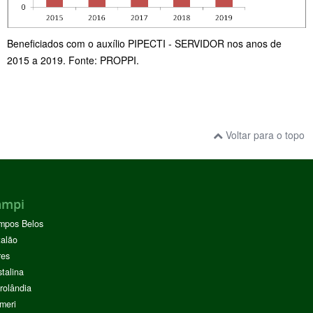
Beneficiados com o auxílio PIPECTI - SERVIDOR nos anos de
2015 a 2019. Fonte: PROPPI.
Voltar para o topo
ampi
mpos Belos
alão
res
stalina
rolândia
meri