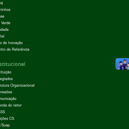
rá
rinhos
sse
 Verde
ndade
taí
o de Inovação
tro de Referência
stitucional
tituição
egiados
rutura Organizacional
missões
municação
nda do reitor
ASS
ições CS
I/Suap