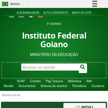
BRASIL
Simplifique!
ACESSIBILIDADE
ALTO CONTRASTE
MAPA DO SITE
Comunica BR
IF GOIANO
Participe
Instituto Federal
Acesso à informação
Goiano
Legislação
Canais
MINISTÉRIO DA EDUCAÇÃO
SUAP
Contato
Pag Tesouro
Biblioteca
AVA -
Moodle
Documentos
Sistema de eventos
Periódicos
Ouvidoria
PÁGINA INICIAL
MENU