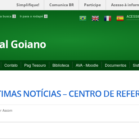
Simplifique!
Comunica BR
Participe
Acesso à infor
ACESSI
a a busca
3
Ir para o rodapé
4
ral Goiano
Contato
Pag Tesouro
Biblioteca
AVA - Moodle
Documentos
Sis
IMAS NOTÍCIAS – CENTRO DE REFE
or
Ascom