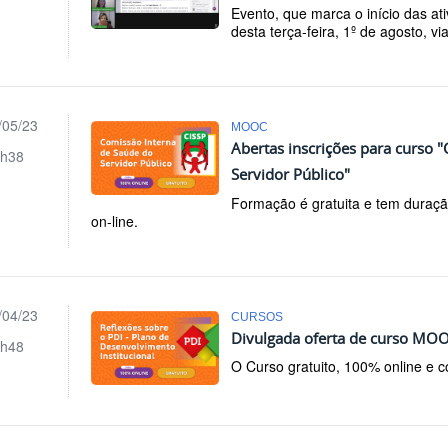
Evento, que marca o início das at
desta terça-feira, 1º de agosto, v
/05/23
MOOC
Abertas inscrições para curso 
h38
Servidor Público"
Formação é gratuita e tem duraç
on-line.
/04/23
CURSOS
Divulgada oferta de curso MOO
h48
O Curso gratuito, 100% online e 