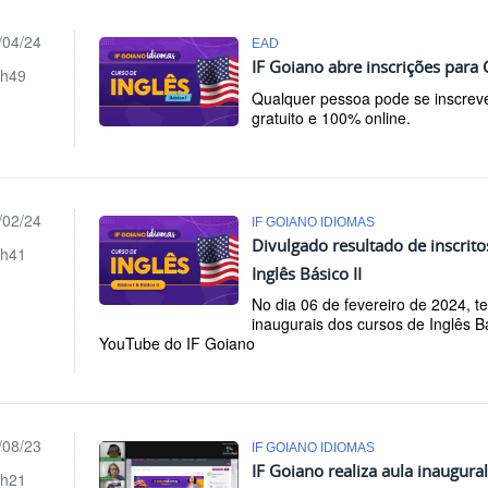
/04/24
EAD
IF Goiano abre inscrições para 
h49
Qualquer pessoa pode se inscrev
gratuito e 100% online.
/02/24
IF GOIANO IDIOMAS
Divulgado resultado de inscrito
h41
Inglês Básico II
No dia 06 de fevereiro de 2024, te
inaugurais dos cursos de Inglês Bás
YouTube do IF Goiano
/08/23
IF GOIANO IDIOMAS
IF Goiano realiza aula inaugural
h21