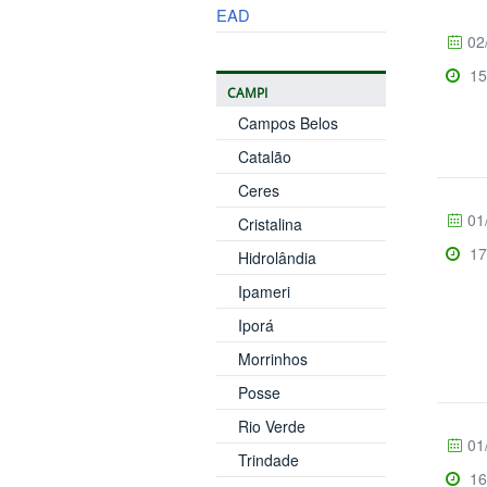
EAD
02
15
CAMPI
Campos Belos
Catalão
Ceres
01
Cristalina
17
Hidrolândia
Ipameri
Iporá
Morrinhos
Posse
Rio Verde
01
Trindade
16