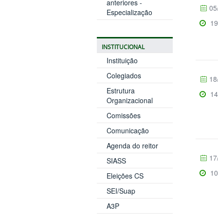
anteriores -
05
Especialização
19
INSTITUCIONAL
Instituição
Colegiados
18
Estrutura
14
Organizacional
Comissões
Comunicação
Agenda do reitor
17
SIASS
10
Eleições CS
SEI/Suap
A3P