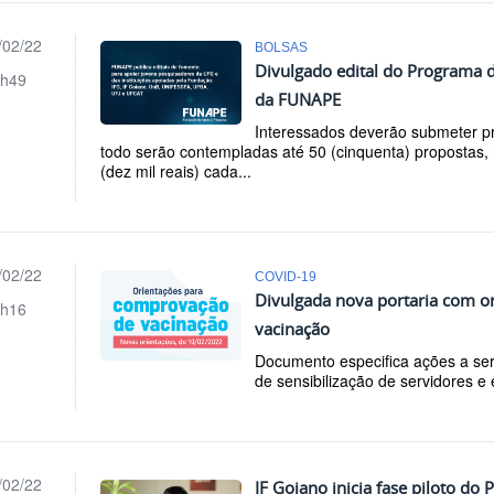
/02/22
BOLSAS
Divulgado edital do Programa 
h49
da FUNAPE
Interessados deverão submeter pr
todo serão contempladas até 50 (cinquenta) propostas, 
(dez mil reais) cada...
/02/22
COVID-19
Divulgada nova portaria com o
h16
vacinação
Documento especifica ações a s
de sensibilização de servidores e
/02/22
IF Goiano inicia fase piloto do