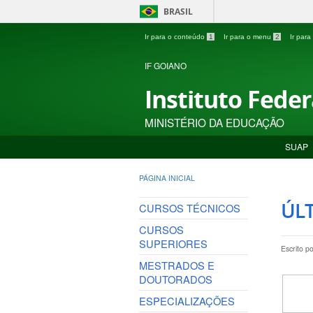
BRASIL
Ir para o conteúdo
1
Ir para o menu
2
Ir par
IF GOIANO
Instituto Fede
MINISTÉRIO DA EDUCAÇÃO
SUAP
PÁGINA INICIAL
ÚLT
CURSOS TÉCNICOS
CURSOS
SUPERIORES
Escrito p
MESTRADOS E
DOUTORADOS
ESPECIALIZAÇÕES