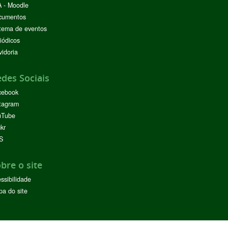
 - Moodle
cumentos
tema de eventos
iódicos
idoria
des Sociais
cebook
tagram
uTube
ckr
S
bre o site
ssibilidade
a do site