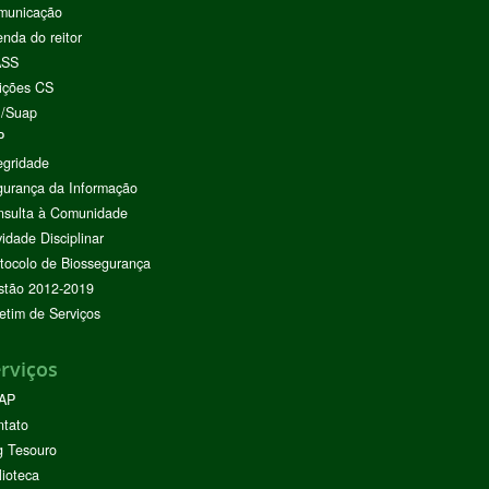
municação
nda do reitor
ASS
ições CS
I/Suap
P
egridade
urança da Informação
nsulta à Comunidade
vidade Disciplinar
tocolo de Biossegurança
stão 2012-2019
etim de Serviços
rviços
AP
ntato
g Tesouro
lioteca