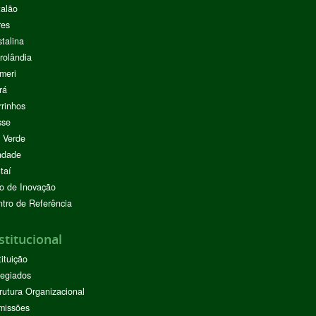
alão
res
stalina
rolândia
meri
rá
rinhos
sse
 Verde
ndade
taí
o de Inovação
tro de Referência
stitucional
tituição
egiados
rutura Organizacional
missões