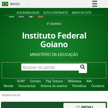
BRASIL
Simplifique!
ACESSIBILIDADE
ALTO CONTRASTE
MAPA DO SITE
Comunica BR
IF GOIANO
Participe
Instituto Federal
Acesso à informação
Goiano
Legislação
Canais
MINISTÉRIO DA EDUCAÇÃO
SUAP
Contato
Pag Tesouro
Biblioteca
AVA -
Moodle
Documentos
Sistema de eventos
Periódicos
Ouvidoria
PÁGINA INICIAL
MENU