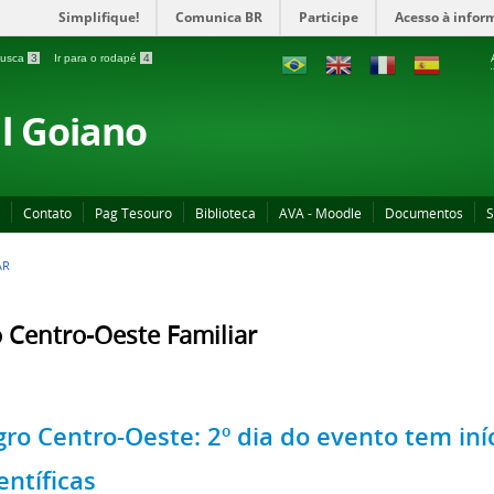
Simplifique!
Comunica BR
Participe
Acesso à infor
 busca
3
Ir para o rodapé
4
al Goiano
Contato
Pag Tesouro
Biblioteca
AVA - Moodle
Documentos
S
AR
 Centro-Oeste Familiar
gro Centro-Oeste: 2º dia do evento tem iní
entíficas