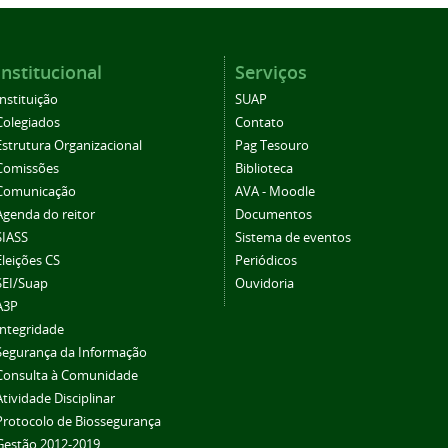
Institucional
Serviços
Instituição
SUAP
Colegiados
Contato
Estrutura Organizacional
Pag Tesouro
Comissões
Biblioteca
Comunicação
AVA - Moodle
Agenda do reitor
Documentos
SIASS
Sistema de eventos
Eleições CS
Periódicos
SEI/Suap
Ouvidoria
A3P
Integridade
Segurança da Informação
Consulta à Comunidade
Atividade Disciplinar
Protocolo de Biossegurança
Gestão 2012-2019