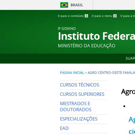
BRASIL
Ir para o conteúdo
1
Ir para o menu
2
Ir para a
IF GOIANO
Instituto Feder
MINISTÉRIO DA EDUCAÇÃO
SUAP
PÁGINA INICIAL
>
AGRO CENTRO-OESTE FAMILI
CURSOS TÉCNICOS
Agro
CURSOS SUPERIORES
MESTRADOS E
DOUTORADOS
A
ESPECIALIZAÇÕES
EAD
ci