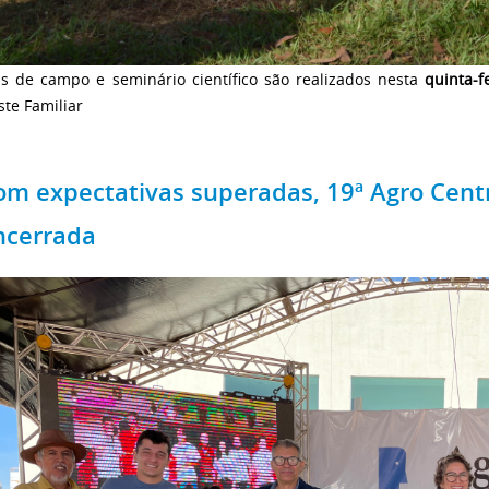
as de campo e seminário científico são realizados nesta
quinta-f
te Familiar
om expectativas superadas, 19ª Agro Centr
ncerrada