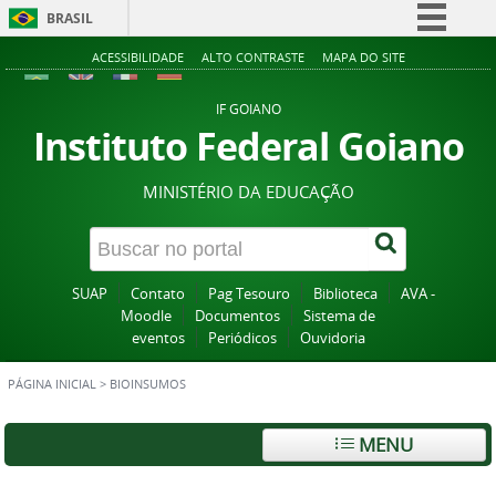
BRASIL
Simplifique!
ACESSIBILIDADE
ALTO CONTRASTE
MAPA DO SITE
Comunica BR
IF GOIANO
Participe
Instituto Federal Goiano
Acesso à informação
MINISTÉRIO DA EDUCAÇÃO
Legislação
Canais
SUAP
Contato
Pag Tesouro
Biblioteca
AVA -
Moodle
Documentos
Sistema de
eventos
Periódicos
Ouvidoria
PÁGINA INICIAL
>
BIOINSUMOS
MENU