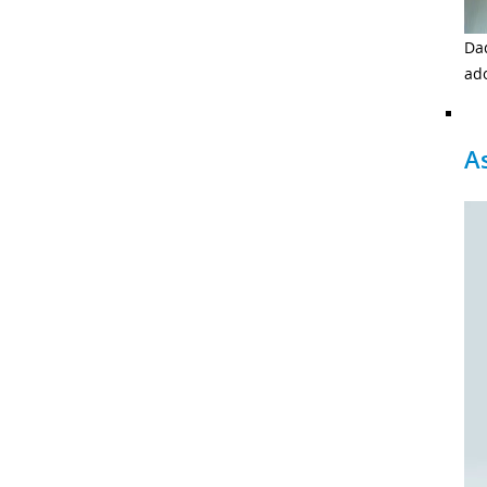
Da
ado
A