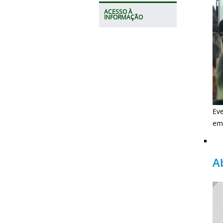
ACESSO À
INFORMAÇÃO
Ev
em
A