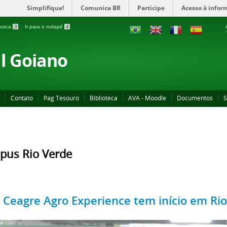
Simplifique!
Comunica BR
Participe
Acesso à infor
 busca
3
Ir para o rodapé
4
al Goiano
Contato
Pag Tesouro
Biblioteca
AVA - Moodle
Documentos
S
pus Rio Verde
º Ceagre Agro Experience tem início em Ri