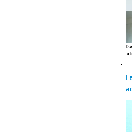
Da
ado
F
a