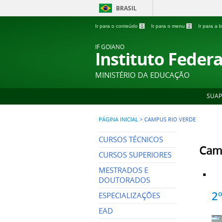
BRASIL
Ir para o conteúdo
1
Ir para o menu
2
Ir para a
IF GOIANO
Instituto Feder
MINISTÉRIO DA EDUCAÇÃO
SUAP
PÁGINA INICIAL
>
CAMPUS RIO VERDE
CURSOS TÉCNICOS
Cam
CURSOS SUPERIORES
MESTRADOS E
DOUTORADOS
2
ESPECIALIZAÇÕES
EAD