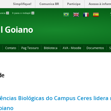
Simplifique!
Comunica BR
Participe
Acesso à infor
 busca
3
Ir para o rodapé
4
al Goiano
Contato
Pag Tesouro
Biblioteca
AVA - Moodle
Documentos
S
de
iências Biológicas do Campus Ceres lidera
oiano