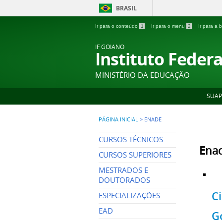
BRASIL
Ir para o conteúdo
1
Ir para o menu
2
Ir para a
IF GOIANO
Instituto Feder
MINISTÉRIO DA EDUCAÇÃO
SUAP
PÁGINA INICIAL
>
ENADE
CURSOS TÉCNICOS
Ena
CURSOS SUPERIORES
MESTRADOS E
DOUTORADOS
C
ESPECIALIZAÇÕES
EAD
G