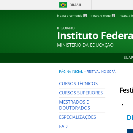
BRASIL
Ir para o conteúdo
1
Ir para o menu
2
Ir para a
IF GOIANO
Instituto Feder
MINISTÉRIO DA EDUCAÇÃO
SUAP
PÁGINA INICIAL
>
FESTIVAL NO SOFÁ
CURSOS TÉCNICOS
Fest
CURSOS SUPERIORES
MESTRADOS E
DOUTORADOS
D
ESPECIALIZAÇÕES
EAD