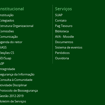
Institucional
Serviços
Instituição
SUAP
Colegiados
Contato
Estrutura Organizacional
Pag Tesouro
Comissões
Biblioteca
Comunicação
AVA - Moodle
Agenda do reitor
Documentos
SIASS
Sistema de eventos
Eleições CS
Periódicos
SEI/Suap
Ouvidoria
A3P
Integridade
Segurança da Informação
Consulta à Comunidade
Atividade Disciplinar
Protocolo de Biossegurança
Gestão 2012-2019
Boletim de Serviços