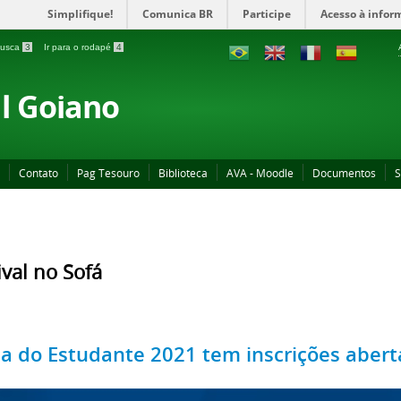
Simplifique!
Comunica BR
Participe
Acesso à infor
 busca
3
Ir para o rodapé
4
al Goiano
Contato
Pag Tesouro
Biblioteca
AVA - Moodle
Documentos
S
ival no Sofá
ia do Estudante 2021 tem inscrições abert