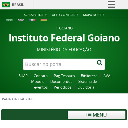
BRASIL
Simplifique!
ACESSIBILIDADE
ALTO CONTRASTE
MAPA DO SITE
Comunica BR
IF GOIANO
Participe
Instituto Federal Goiano
Acesso à informação
MINISTÉRIO DA EDUCAÇÃO
Legislação
Canais
SUAP
Contato
Pag Tesouro
Biblioteca
AVA -
Moodle
Documentos
Sistema de
eventos
Periódicos
Ouvidoria
PÁGINA INICIAL
>
IFES
MENU