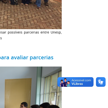
sar possíveis parcerias entre Unesp,
as
ara avaliar parcerias