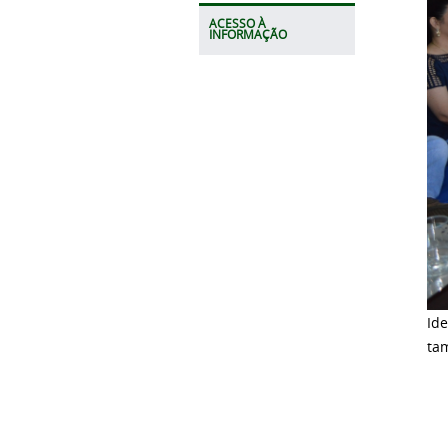
ACESSO À
INFORMAÇÃO
Id
ta