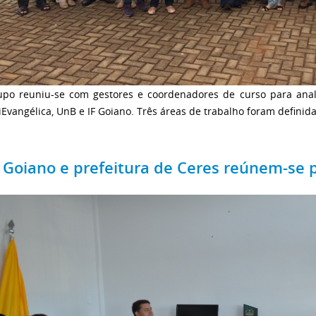
upo reuniu-se com gestores e coordenadores de curso para anali
Evangélica, UnB e IF Goiano. Três áreas de trabalho foram definid
F Goiano e prefeitura de Ceres reúnem-se p