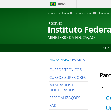
BRASIL
Ir para o conteúdo
1
Ir para o menu
2
Ir para a
IF GOIANO
Instituto Feder
MINISTÉRIO DA EDUCAÇÃO
SUAP
PÁGINA INICIAL
>
PARCERIA
CURSOS TÉCNICOS
Parc
CURSOS SUPERIORES
MESTRADOS E
DOUTORADOS
C
ESPECIALIZAÇÕES
EAD
U