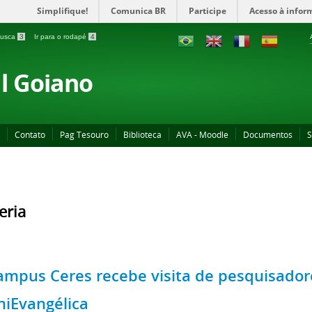
Simplifique!
Comunica BR
Participe
Acesso à infor
 busca
3
Ir para o rodapé
4
al Goiano
Contato
Pag Tesouro
Biblioteca
AVA - Moodle
Documentos
S
eria
ampus Ceres recebe visita de pesquisador
niEvangélica