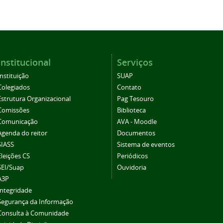
Institucional
Serviços
Instituição
SUAP
Colegiados
Contato
Estrutura Organizacional
Pag Tesouro
Comissões
Biblioteca
Comunicação
AVA - Moodle
Agenda do reitor
Documentos
SIASS
Sistema de eventos
Eleições CS
Periódicos
SEI/Suap
Ouvidoria
A3P
Integridade
Segurança da Informação
Consulta à Comunidade