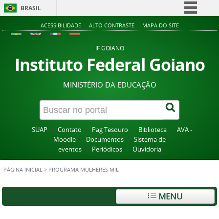
BRASIL
Simplifique!
ACESSIBILIDADE
ALTO CONTRASTE
MAPA DO SITE
Comunica BR
IF GOIANO
Participe
Instituto Federal Goiano
Acesso à informação
MINISTÉRIO DA EDUCAÇÃO
Legislação
Canais
SUAP
Contato
Pag Tesouro
Biblioteca
AVA -
Moodle
Documentos
Sistema de
eventos
Periódicos
Ouvidoria
PÁGINA INICIAL
>
PROGRAMA MULHERES MIL
MENU