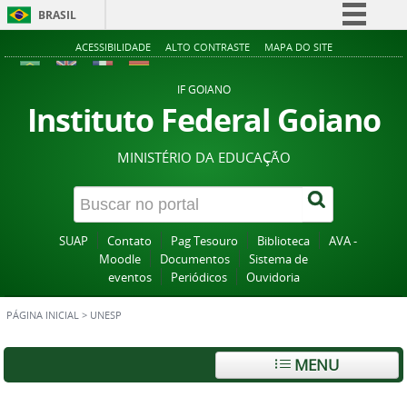
BRASIL
Simplifique!
ACESSIBILIDADE
ALTO CONTRASTE
MAPA DO SITE
Comunica BR
IF GOIANO
Participe
Instituto Federal Goiano
Acesso à informação
MINISTÉRIO DA EDUCAÇÃO
Legislação
Canais
SUAP
Contato
Pag Tesouro
Biblioteca
AVA -
Moodle
Documentos
Sistema de
eventos
Periódicos
Ouvidoria
PÁGINA INICIAL
>
UNESP
MENU