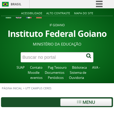
BRASIL
Simplifique!
ACESSIBILIDADE
ALTO CONTRASTE
MAPA DO SITE
Comunica BR
IF GOIANO
Participe
Instituto Federal Goiano
Acesso à informação
MINISTÉRIO DA EDUCAÇÃO
Legislação
Canais
SUAP
Contato
Pag Tesouro
Biblioteca
AVA -
Moodle
Documentos
Sistema de
eventos
Periódicos
Ouvidoria
PÁGINA INICIAL
>
UTT CAMPUS CERES
MENU