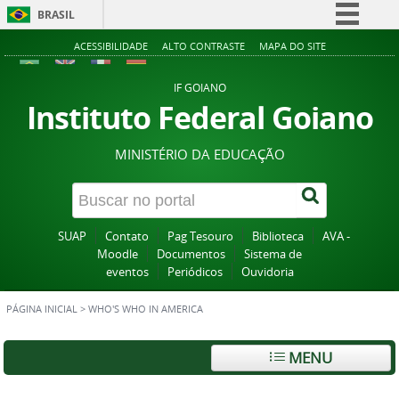
BRASIL
Simplifique!
ACESSIBILIDADE
ALTO CONTRASTE
MAPA DO SITE
Comunica BR
IF GOIANO
Participe
Instituto Federal Goiano
Acesso à informação
MINISTÉRIO DA EDUCAÇÃO
Legislação
Canais
SUAP
Contato
Pag Tesouro
Biblioteca
AVA -
Moodle
Documentos
Sistema de
eventos
Periódicos
Ouvidoria
PÁGINA INICIAL
>
WHO'S WHO IN AMERICA
MENU