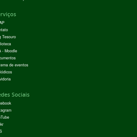
rviços
AP
ntato
g Tesouro
lioteca
 - Moodle
cumentos
tema de eventos
iódicos
idoria
des Sociais
cebook
tagram
uTube
ckr
S