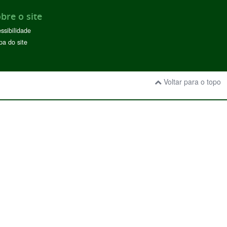
bre o site
ssibilidade
a do site
Voltar para o topo