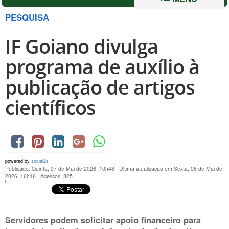
PESQUISA
IF Goiano divulga
programa de auxílio à
publicação de artigos
científicos
powered by
social2s
Publicado: Quinta, 07 de Mai de 2026, 10h48
|
Última atualização em Sexta, 08 de Mai de
2026, 16h16
|
Acessos: 325
Servidores podem solicitar apoio financeiro para