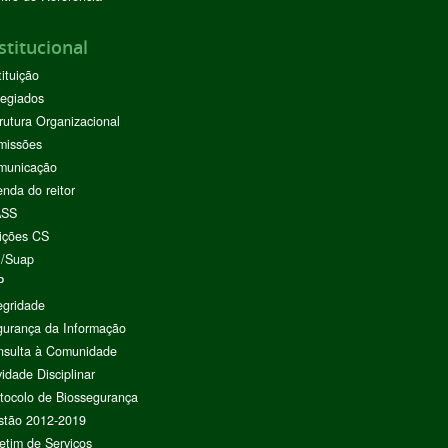
stitucional
tituição
egiados
rutura Organizacional
missões
municação
nda do reitor
ASS
ições CS
I/Suap
P
egridade
urança da Informação
nsulta à Comunidade
vidade Disciplinar
tocolo de Biossegurança
stão 2012-2019
etim de Serviços