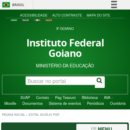
BRASIL
Simplifique!
ACESSIBILIDADE
ALTO CONTRASTE
MAPA DO SITE
Comunica BR
IF GOIANO
Participe
Instituto Federal
Acesso à informação
Goiano
Legislação
Canais
MINISTÉRIO DA EDUCAÇÃO
SUAP
Contato
Pag Tesouro
Biblioteca
AVA -
Moodle
Documentos
Sistema de eventos
Periódicos
Ouvidoria
PÁGINA INICIAL
>
EDITAL AUXÍLIO PIAT
MENU