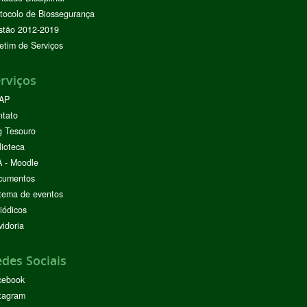
tocolo de Biossegurança
stão 2012-2019
etim de Serviços
rviços
AP
ntato
g Tesouro
lioteca
 - Moodle
cumentos
tema de eventos
iódicos
idoria
des Sociais
cebook
tagram