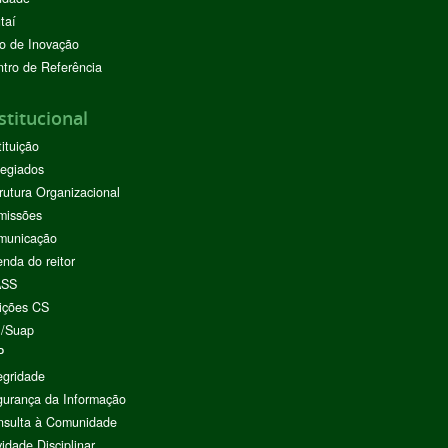
taí
o de Inovação
tro de Referência
stitucional
tituição
egiados
rutura Organizacional
missões
municação
nda do reitor
ASS
ições CS
I/Suap
P
egridade
urança da Informação
nsulta à Comunidade
vidade Disciplinar