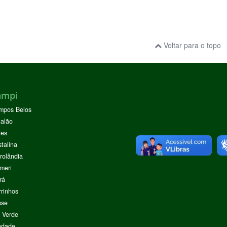
Voltar para o topo
ampi
mpos Belos
alão
res
stalina
rolândia
meri
rá
rinhos
sse
 Verde
ndade