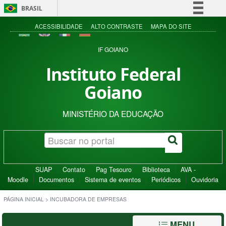
BRASIL
Simplifique!
ACESSIBILIDADE
ALTO CONTRASTE
MAPA DO SITE
Comunica BR
IF GOIANO
Participe
Instituto Federal
Acesso à informação
Goiano
Legislação
Canais
MINISTÉRIO DA EDUCAÇÃO
SUAP
Contato
Pag Tesouro
Biblioteca
AVA -
Moodle
Documentos
Sistema de eventos
Periódicos
Ouvidoria
PÁGINA INICIAL
>
INCUBADORA DE EMPRESAS
MENU