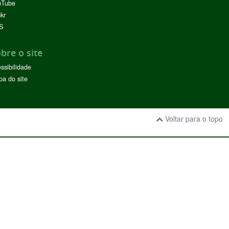
uTube
ckr
S
bre o site
ssibilidade
a do site
Voltar para o topo