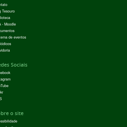
ntato
g Tesouro
lioteca
 - Moodle
cumentos
tema de eventos
iódicos
idoria
des Sociais
cebook
tagram
uTube
ckr
S
bre o site
ssibilidade