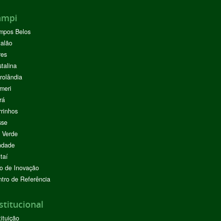
ampi
mpos Belos
alão
res
stalina
rolândia
meri
rá
rinhos
sse
 Verde
ndade
taí
o de Inovação
tro de Referência
stitucional
tituição