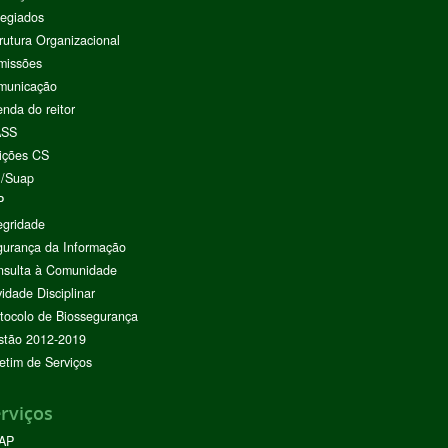
egiados
rutura Organizacional
missões
municação
nda do reitor
ASS
ições CS
I/Suap
P
egridade
urança da Informação
nsulta à Comunidade
vidade Disciplinar
tocolo de Biossegurança
stão 2012-2019
etim de Serviços
rviços
AP