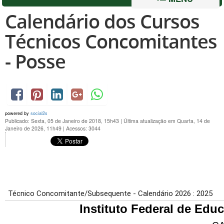
Calendário dos Cursos
Técnicos Concomitantes
- Posse
powered by
social2s
Publicado: Sexta, 05 de Janeiro de 2018, 15h43
|
Última atualização em Quarta, 14 de
Janeiro de 2026, 11h49
|
Acessos: 3044