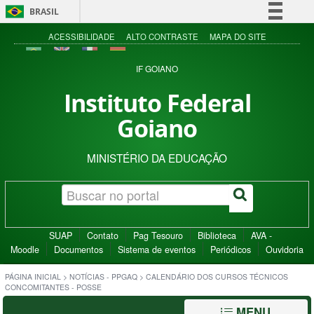
BRASIL
Simplifique!
ACESSIBILIDADE
ALTO CONTRASTE
MAPA DO SITE
Comunica BR
IF GOIANO
Participe
Instituto Federal
Acesso à informação
Goiano
Legislação
Canais
MINISTÉRIO DA EDUCAÇÃO
SUAP
Contato
Pag Tesouro
Biblioteca
AVA -
Moodle
Documentos
Sistema de eventos
Periódicos
Ouvidoria
PÁGINA INICIAL
>
NOTÍCIAS - PPGAQ
>
CALENDÁRIO DOS CURSOS TÉCNICOS
CONCOMITANTES - POSSE
MENU