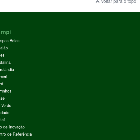
Voltar para o topo
ampi
mpos Belos
alão
res
stalina
rolândia
meri
rá
rinhos
sse
 Verde
ndade
taí
o de Inovação
tro de Referência