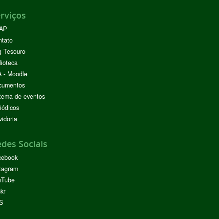
rviços
AP
ntato
g Tesouro
lioteca
 - Moodle
cumentos
tema de eventos
iódicos
idoria
des Sociais
cebook
tagram
uTube
ckr
S