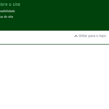
bre o site
ssibilidade
a do site
Voltar para o topo