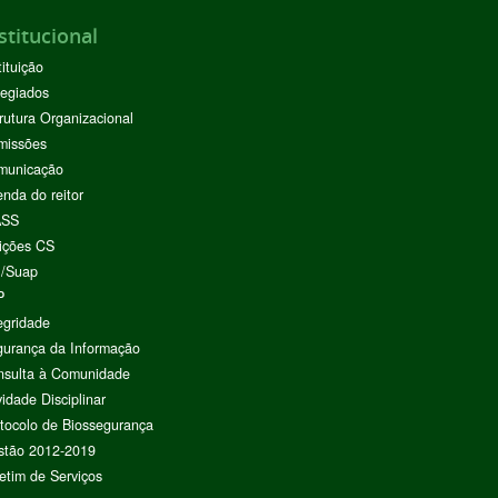
stitucional
tituição
egiados
rutura Organizacional
missões
municação
nda do reitor
ASS
ições CS
I/Suap
P
egridade
urança da Informação
nsulta à Comunidade
vidade Disciplinar
tocolo de Biossegurança
stão 2012-2019
etim de Serviços