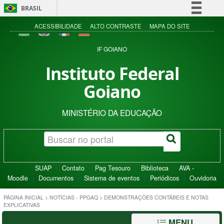
BRASIL
Simplifique!
ACESSIBILIDADE
ALTO CONTRASTE
MAPA DO SITE
Comunica BR
IF GOIANO
Participe
Instituto Federal
Acesso à informação
Goiano
Legislação
Canais
MINISTÉRIO DA EDUCAÇÃO
SUAP
Contato
Pag Tesouro
Biblioteca
AVA -
Moodle
Documentos
Sistema de eventos
Periódicos
Ouvidoria
PÁGINA INICIAL
>
NOTÍCIAS - PPGAQ
>
DEMONSTRAÇÕES CONTÁBEIS E NOTAS
EXPLICATIVAS
MENU