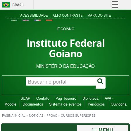
BRASIL
Simplifique!
ACESSIBILIDADE
ALTO CONTRASTE
MAPA DO SITE
Comunica BR
IF GOIANO
Participe
Instituto Federal
Acesso à informação
Goiano
Legislação
Canais
MINISTÉRIO DA EDUCAÇÃO
SUAP
Contato
Pag Tesouro
Biblioteca
AVA -
Moodle
Documentos
Sistema de eventos
Periódicos
Ouvidoria
PÁGINA INICIAL
>
NOTÍCIAS - PPGAQ
>
CURSOS SUPERIORES
MENU