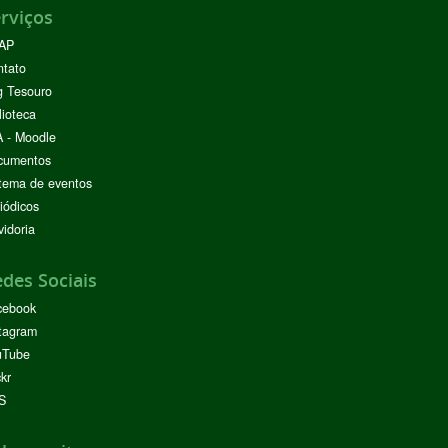
rviços
AP
ntato
g Tesouro
lioteca
 - Moodle
cumentos
tema de eventos
iódicos
idoria
des Sociais
cebook
tagram
uTube
ckr
S