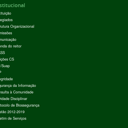
stitucional
tituição
egiados
rutura Organizacional
missões
municação
nda do reitor
ASS
ições CS
I/Suap
P
egridade
urança da Informação
nsulta à Comunidade
vidade Disciplinar
tocolo de Biossegurança
stão 2012-2019
etim de Serviços