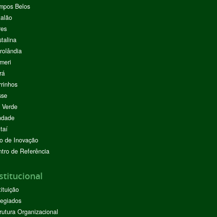
mpos Belos
alão
res
stalina
rolândia
meri
rá
rinhos
sse
 Verde
ndade
taí
o de Inovação
tro de Referência
stitucional
tituição
egiados
rutura Organizacional