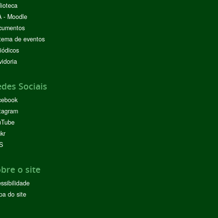
lioteca
 - Moodle
cumentos
tema de eventos
iódicos
idoria
des Sociais
cebook
tagram
uTube
ckr
S
bre o site
ssibilidade
a do site