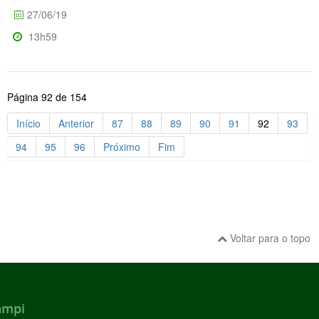
27/06/19
13h59
Página 92 de 154
Início
Anterior
87
88
89
90
91
92
93
94
95
96
Próximo
Fim
Voltar para o topo
ampi