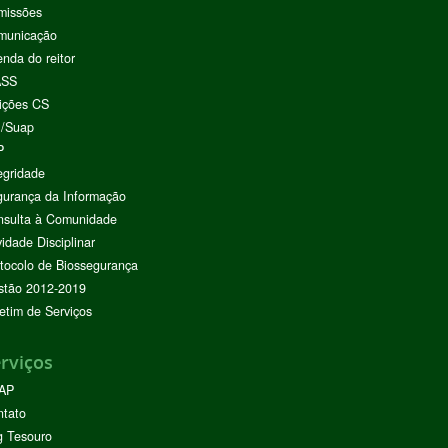
missões
municação
nda do reitor
ASS
ições CS
I/Suap
P
egridade
urança da Informação
nsulta à Comunidade
vidade Disciplinar
tocolo de Biossegurança
stão 2012-2019
etim de Serviços
rviços
AP
ntato
g Tesouro