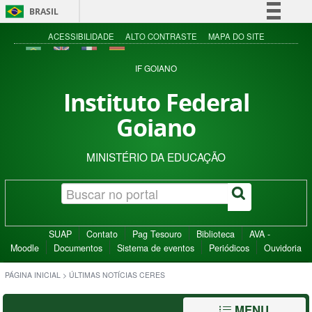
BRASIL
Simplifique!
ACESSIBILIDADE
ALTO CONTRASTE
MAPA DO SITE
Comunica BR
IF GOIANO
Participe
Instituto Federal
Acesso à informação
Goiano
Legislação
Canais
MINISTÉRIO DA EDUCAÇÃO
SUAP
Contato
Pag Tesouro
Biblioteca
AVA -
Moodle
Documentos
Sistema de eventos
Periódicos
Ouvidoria
PÁGINA INICIAL
>
ÚLTIMAS NOTÍCIAS CERES
MENU