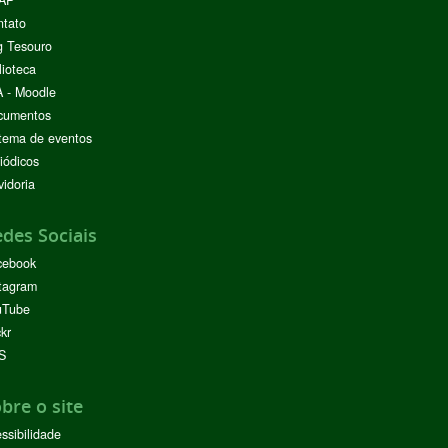
AP
ntato
g Tesouro
lioteca
 - Moodle
cumentos
tema de eventos
iódicos
idoria
des Sociais
cebook
tagram
uTube
ckr
S
bre o site
ssibilidade