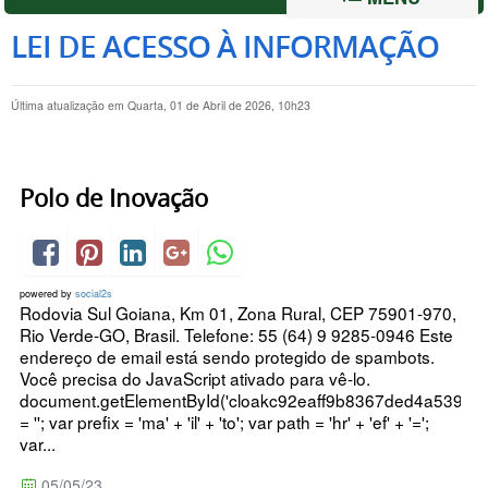
LEI DE ACESSO À INFORMAÇÃO
Última atualização em Quarta, 01 de Abril de 2026, 10h23
Polo de Inovação
powered by
social2s
Rodovia Sul Goiana, Km 01, Zona Rural, CEP 75901-970,
Rio Verde-GO, Brasil. Telefone: 55 (64) 9 9285-0946 Este
endereço de email está sendo protegido de spambots.
Você precisa do JavaScript ativado para vê-lo.
document.getElementById('cloakc92eaff9b8367ded4a539baf
= ''; var prefix = 'ma' + 'il' + 'to'; var path = 'hr' + 'ef' + '=';
var...
05/05/23