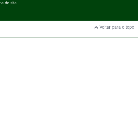
a do site
Voltar para o topo