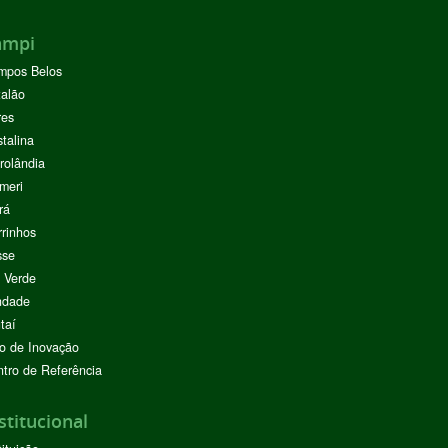
ampi
mpos Belos
alão
res
stalina
rolândia
meri
rá
rinhos
sse
 Verde
ndade
taí
o de Inovação
tro de Referência
stitucional