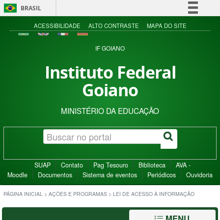
BRASIL
Simplifique!
ACESSIBILIDADE
ALTO CONTRASTE
MAPA DO SITE
Comunica BR
IF GOIANO
Participe
Instituto Federal
Acesso à informação
Goiano
Legislação
Canais
MINISTÉRIO DA EDUCAÇÃO
SUAP
Contato
Pag Tesouro
Biblioteca
AVA -
Moodle
Documentos
Sistema de eventos
Periódicos
Ouvidoria
PÁGINA INICIAL
>
AÇÕES E PROGRAMAS
>
LEI DE ACESSO À INFORMAÇÃO
MENU