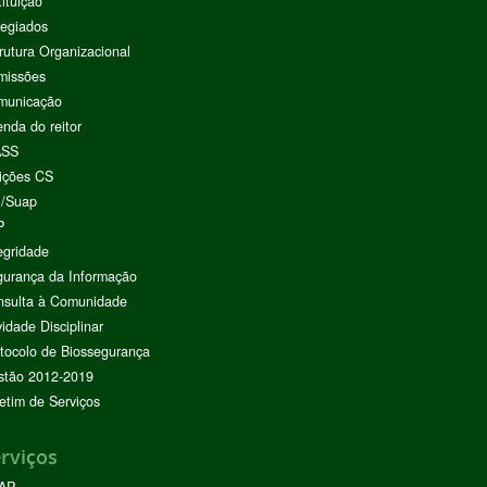
tituição
egiados
rutura Organizacional
missões
municação
nda do reitor
ASS
ições CS
I/Suap
P
egridade
urança da Informação
nsulta à Comunidade
vidade Disciplinar
tocolo de Biossegurança
stão 2012-2019
etim de Serviços
rviços