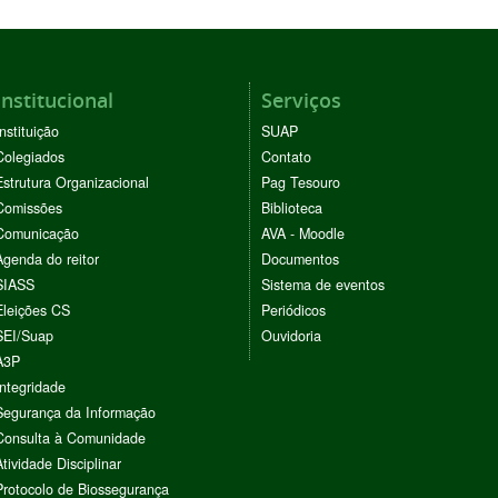
Institucional
Serviços
Instituição
SUAP
Colegiados
Contato
Estrutura Organizacional
Pag Tesouro
Comissões
Biblioteca
Comunicação
AVA - Moodle
Agenda do reitor
Documentos
SIASS
Sistema de eventos
Eleições CS
Periódicos
SEI/Suap
Ouvidoria
A3P
Integridade
Segurança da Informação
Consulta à Comunidade
Atividade Disciplinar
Protocolo de Biossegurança