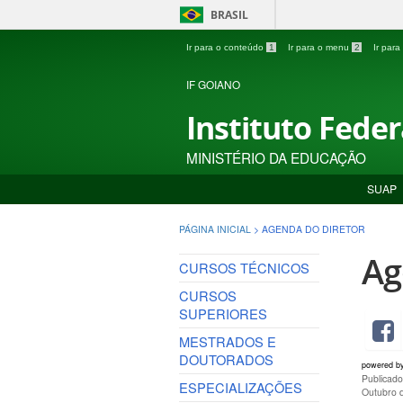
BRASIL
Ir para o conteúdo
1
Ir para o menu
2
Ir par
IF GOIANO
Instituto Fede
MINISTÉRIO DA EDUCAÇÃO
SUAP
PÁGINA INICIAL
>
AGENDA DO DIRETOR
Ag
CURSOS TÉCNICOS
CURSOS
SUPERIORES
MESTRADOS E
DOUTORADOS
powered b
Publicado
ESPECIALIZAÇÕES
Outubro 