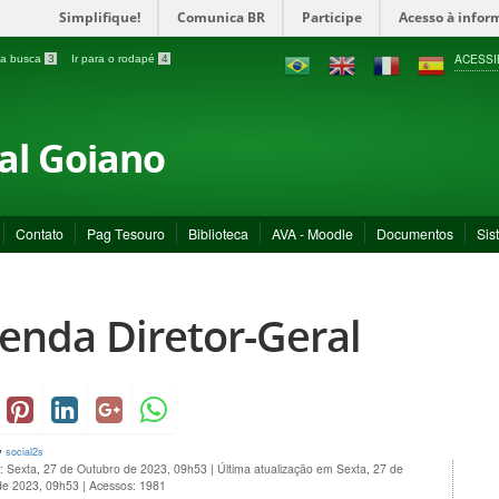
Simplifique!
Comunica BR
Participe
Acesso à infor
ACESSI
a a busca
3
Ir para o rodapé
4
ral Goiano
Contato
Pag Tesouro
Biblioteca
AVA - Moodle
Documentos
Sis
enda Diretor-Geral
y
social2s
: Sexta, 27 de Outubro de 2023, 09h53
|
Última atualização em Sexta, 27 de
de 2023, 09h53
|
Acessos: 1981