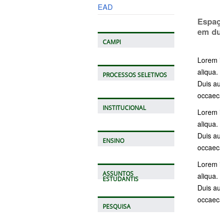
EAD
Espaç
em du
CAMPI
Lorem i
aliqua.
PROCESSOS SELETIVOS
Duis au
occaeca
INSTITUCIONAL
Lorem i
aliqua.
Duis au
ENSINO
occaeca
Lorem i
ASSUNTOS
aliqua.
ESTUDANTIS
Duis au
occaeca
PESQUISA