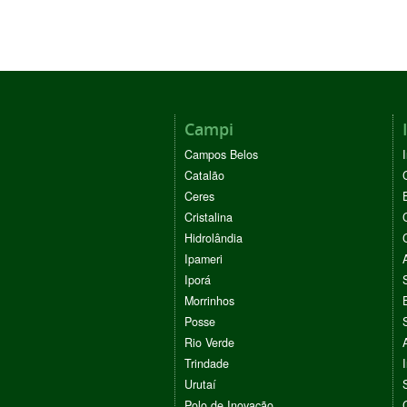
Campi
Campos Belos
Catalão
Ceres
Cristalina
Hidrolândia
Ipameri
Iporá
Morrinhos
Posse
Rio Verde
Trindade
Urutaí
Polo de Inovação