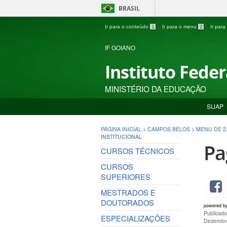
BRASIL
Ir para o conteúdo
1
Ir para o menu
2
Ir par
IF GOIANO
Instituto Fede
MINISTÉRIO DA EDUCAÇÃO
SUAP
PÁGINA INICIAL
>
CAMPOS BELOS
>
MENU DE 2.
INSTITUCIONAL
Pa
CURSOS TÉCNICOS
CURSOS
SUPERIORES
MESTRADOS E
DOUTORADOS
powered b
Publicad
ESPECIALIZAÇÕES
Dezembro