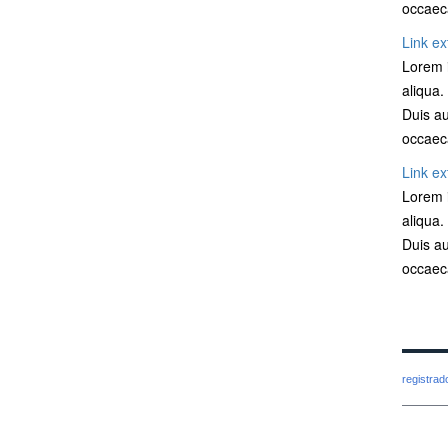
occaeca
Link ex
Lorem i
aliqua.
Duis au
occaeca
Link ex
Lorem i
aliqua.
Duis au
occaeca
registra