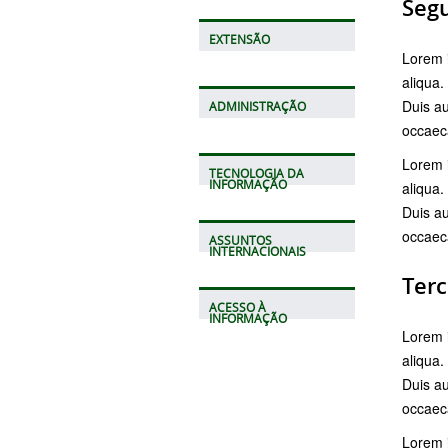
Segu
EXTENSÃO
Lorem i
aliqua.
Duis au
ADMINISTRAÇÃO
occaeca
Lorem i
TECNOLOGIA DA
INFORMAÇÃO
aliqua.
Duis au
occaeca
ASSUNTOS
INTERNACIONAIS
Terc
ACESSO À
INFORMAÇÃO
Lorem i
aliqua.
Duis au
occaeca
Lorem i