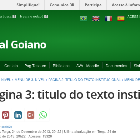
Simplifique!
Comunica BR
Participe
Acesso à infor
ACESSI
a a busca
3
Ir para o rodapé
4
ral Goiano
Contato
Pag Tesouro
Biblioteca
AVA - Moodle
Documentos
Sis
 NÍVEL
>
MENU DE 3. NÍVEL
>
PÁGINA 2: TÍTULO DO TEXTO INSTITUCIONAL
>
MENU DE 
gina 3: titulo do texto inst
y
social2s
o: Terça, 24 de Dezembro de 2013, 20h22
|
Última atualização em Terça, 24 de
 de 2013, 20h22
|
Acessos: 13326