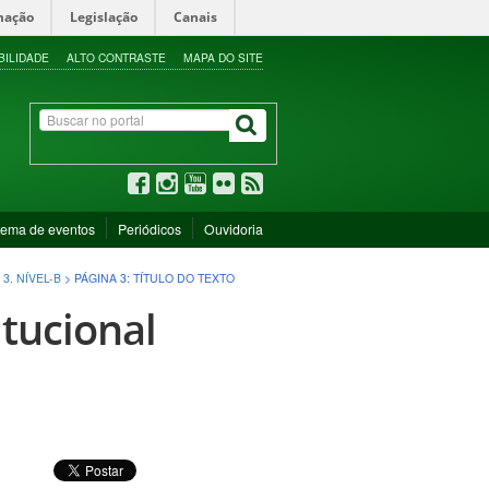
mação
Legislação
Canais
BILIDADE
ALTO CONTRASTE
MAPA DO SITE
tema de eventos
Periódicos
Ouvidoria
3. NÍVEL-B
>
PÁGINA 3: TÍTULO DO TEXTO
itucional