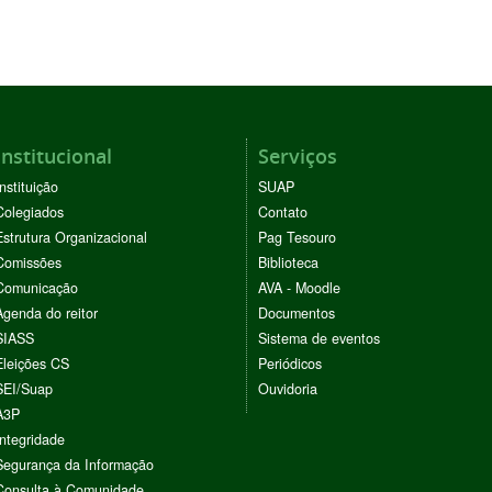
Institucional
Serviços
Instituição
SUAP
Colegiados
Contato
Estrutura Organizacional
Pag Tesouro
Comissões
Biblioteca
Comunicação
AVA - Moodle
Agenda do reitor
Documentos
SIASS
Sistema de eventos
Eleições CS
Periódicos
SEI/Suap
Ouvidoria
A3P
Integridade
Segurança da Informação
Consulta à Comunidade