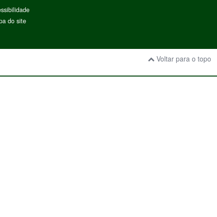
ssibilidade
a do site
Voltar para o topo