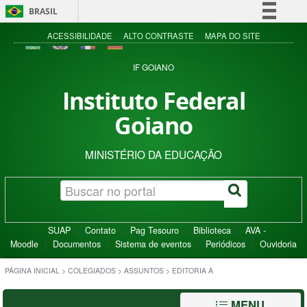
BRASIL
Simplifique!
ACESSIBILIDADE
ALTO CONTRASTE
MAPA DO SITE
Comunica BR
IF GOIANO
Participe
Instituto Federal
Acesso à informação
Goiano
Legislação
Canais
MINISTÉRIO DA EDUCAÇÃO
SUAP
Contato
Pag Tesouro
Biblioteca
AVA -
Moodle
Documentos
Sistema de eventos
Periódicos
Ouvidoria
PÁGINA INICIAL
>
COLEGIADOS
>
ASSUNTOS
>
EDITORIA A
MENU