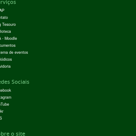
rviços
AP
ntato
g Tesouro
lioteca
 - Moodle
cumentos
tema de eventos
iódicos
idoria
des Sociais
cebook
tagram
uTube
ckr
S
bre o site