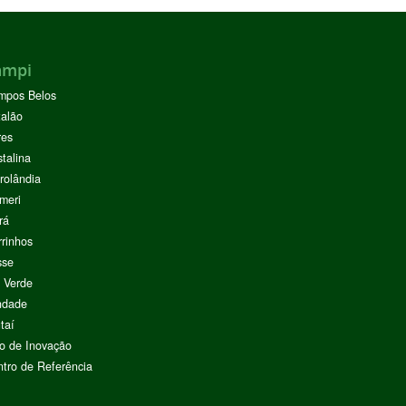
ampi
mpos Belos
alão
res
stalina
rolândia
meri
rá
rinhos
sse
 Verde
ndade
taí
o de Inovação
tro de Referência