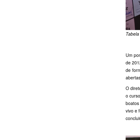
Tabela
Um pon
de 201
de for
abertas
O diret
o curso
boatos
vivo e 
conclui