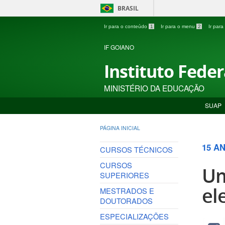
BRASIL
Ir para o conteúdo
1
Ir para o menu
2
Ir par
IF GOIANO
Instituto Fede
MINISTÉRIO DA EDUCAÇÃO
SUAP
PÁGINA INICIAL
15 A
CURSOS TÉCNICOS
CURSOS
Um
SUPERIORES
el
MESTRADOS E
DOUTORADOS
ESPECIALIZAÇÕES