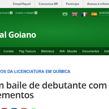
Simplifique!
Comunica BR
Participe
Acesso à infor
ACESSI
a a busca
3
Ir para o rodapé
4
ral Goiano
Contato
Pag Tesouro
Biblioteca
AVA - Moodle
Documentos
Sis
NOS DA LICENCIATURA EM QUÍMICA
 baile de debutante com
ementos