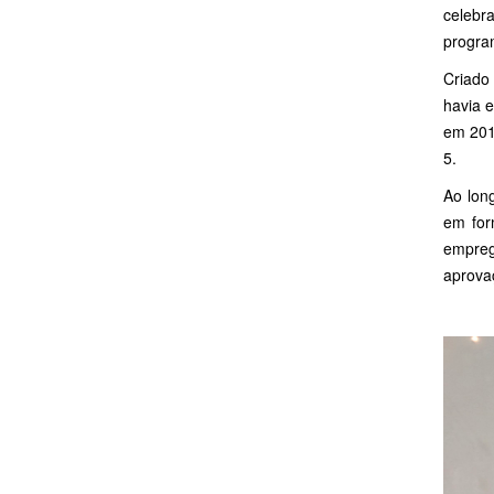
celebr
progra
Criado
havia 
em 201
5.
Ao lon
em for
empreg
aprova