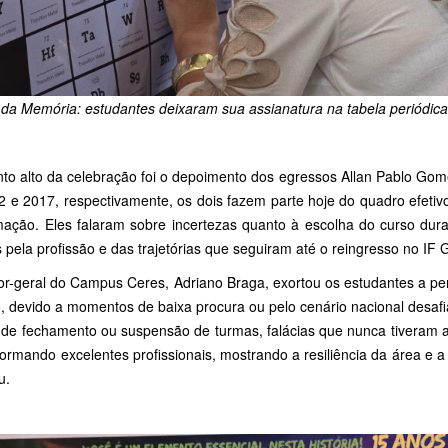
 da Memória: estudantes deixaram sua assianatura na tabela periódic
to alto da celebração foi o depoimento dos egressos Allan Pablo Gom
2 e 2017, respectivamente, os dois fazem parte hoje do quadro efeti
mação. Eles falaram sobre incertezas quanto à escolha do curso duran
 pela profissão e das trajetórias que seguiram até o reingresso no IF
or-geral do Campus Ceres, Adriano Braga, exortou os estudantes a per
, devido a momentos de baixa procura ou pelo cenário nacional desafia
 de fechamento ou suspensão de turmas, falácias que nunca tiveram 
formando excelentes profissionais, mostrando a resiliência da área e 
u.