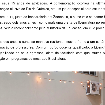
a seus 15 anos de atividades. A comemoração ocorreu na última 
mação alusiva ao Dia do Químico, em um jantar especial para estudant
 em 2011, junto ao bacharelado em Zootecnia, o curso veio se somar 
estreado dois anos antes - como mais uma oferta de licenciatura no re
4, veio o reconhecimento pelo Ministério da Educação, em cujo proce
go dos anos, o curso se manteve resiliente, mesmo frente a um cenár
mação de professores. Com um corpo docente qualificado, a Licenci
abilidade de seus egressos, além da facilidade com que muitos 
ção em programas de mestrado Brasil afora.