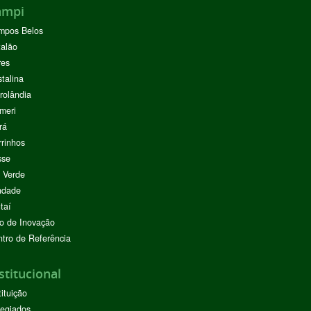
ampi
mpos Belos
alão
res
stalina
rolândia
meri
rá
rinhos
sse
 Verde
ndade
taí
o de Inovação
tro de Referência
stitucional
tituição
egiados