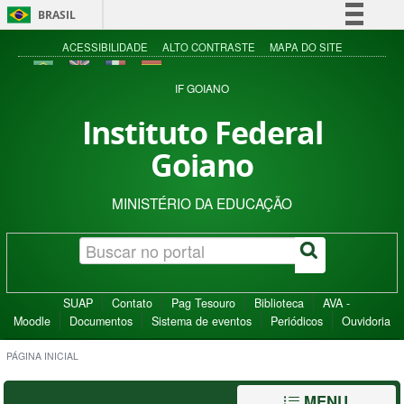
BRASIL
Simplifique!
ACESSIBILIDADE
ALTO CONTRASTE
MAPA DO SITE
Comunica BR
IF GOIANO
Participe
Instituto Federal
Acesso à informação
Goiano
Legislação
Canais
MINISTÉRIO DA EDUCAÇÃO
SUAP
Contato
Pag Tesouro
Biblioteca
AVA -
Moodle
Documentos
Sistema de eventos
Periódicos
Ouvidoria
PÁGINA INICIAL
MENU