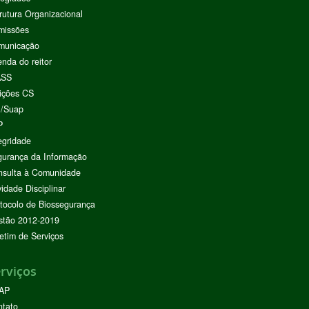
rutura Organizacional
missões
municação
nda do reitor
ASS
ições CS
I/Suap
P
egridade
urança da Informação
nsulta à Comunidade
vidade Disciplinar
tocolo de Biossegurança
stão 2012-2019
etim de Serviços
rviços
AP
ntato