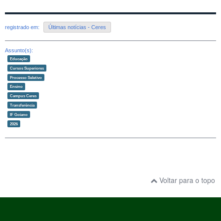
registrado em:
Últimas notícias - Ceres
Assunto(s):
Educação
Cursos Superiores
Processo Seletivo
Ensino
Campus Ceres
Transferência
IF Goiano
2026
Voltar para o topo