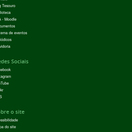
g Tesouro
lioteca
 - Moodle
cumentos
tema de eventos
iódicos
idoria
des Sociais
cebook
tagram
uTube
ckr
S
bre o site
ssibilidade
a do site