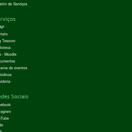
etim de Serviços
rviços
AP
ntato
g Tesouro
lioteca
 - Moodle
cumentos
tema de eventos
iódicos
idoria
des Sociais
cebook
tagram
uTube
ckr
S