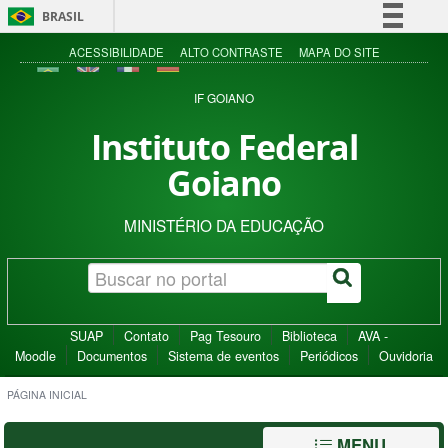
BRASIL
Simplifique!
ACESSIBILIDADE
ALTO CONTRASTE
MAPA DO SITE
Comunica BR
IF GOIANO
Participe
Instituto Federal
Acesso à informação
Goiano
Legislação
Canais
MINISTÉRIO DA EDUCAÇÃO
SUAP
Contato
Pag Tesouro
Biblioteca
AVA -
Moodle
Documentos
Sistema de eventos
Periódicos
Ouvidoria
PÁGINA INICIAL
MENU