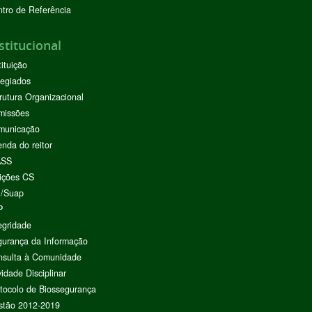
tro de Referência
stitucional
tituição
egiados
rutura Organizacional
missões
municação
nda do reitor
ASS
ições CS
I/Suap
P
egridade
urança da Informação
nsulta à Comunidade
vidade Disciplinar
tocolo de Biossegurança
stão 2012-2019