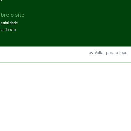
bre o site
ssibilidade
a do site
Voltar para o topo