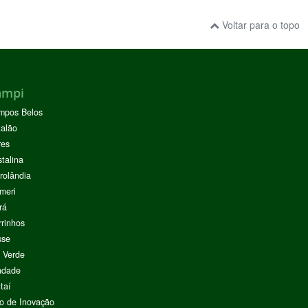
Voltar para o topo
ampi
mpos Belos
alão
res
stalina
rolândia
meri
rá
rinhos
sse
 Verde
ndade
taí
o de Inovação