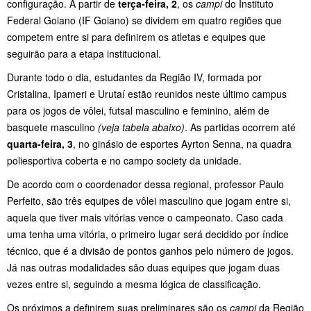
configuração. A partir de
terça-feira, 2
, os
campi
do Instituto
Federal Goiano (IF Goiano) se dividem em quatro regiões que
competem entre si para definirem os atletas e equipes que
seguirão para a etapa institucional.
Durante todo o dia, estudantes da Região IV, formada por
Cristalina, Ipameri e Urutaí estão reunidos neste último campus
para os jogos de vôlei, futsal masculino e feminino, além de
basquete masculino
(veja tabela abaixo)
. As partidas ocorrem até
quarta-feira, 3
, no ginásio de esportes Ayrton Senna, na quadra
poliesportiva coberta e no campo society da unidade.
De acordo com o coordenador dessa regional, professor Paulo
Perfeito, são três equipes de vôlei masculino que jogam entre si,
aquela que tiver mais vitórias vence o campeonato. Caso cada
uma tenha uma vitória, o primeiro lugar será decidido por índice
técnico, que é a divisão de pontos ganhos pelo número de jogos.
Já nas outras modalidades são duas equipes que jogam duas
vezes entre si, seguindo a mesma lógica de classificação.
Os próximos a definirem suas preliminares são os
campi
da Região