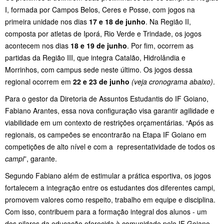
I, formada por Campos Belos, Ceres e Posse, com jogos na
primeira unidade nos dias
17 e 18 de junho
. Na Região II,
composta por atletas de Iporá, Rio Verde e Trindade, os jogos
acontecem nos dias
18 e 19 de junho
. Por fim, ocorrem as
partidas da Região III, que integra Catalão, Hidrolândia e
Morrinhos, com campus sede neste último. Os jogos dessa
regional ocorrem em
22 e 23 de junho
(veja cronograma abaixo)
.
Para o gestor da Diretoria de Assuntos Estudantis do IF Goiano,
Fabiano Arantes, essa nova configuração visa garantir agilidade e
viabilidade em um contexto de restrições orçamentárias. “Após as
regionais, os campeões se encontrarão na Etapa IF Goiano em
competições de alto nível e com a representatividade de todos os
campi
”, garante.
Segundo Fabiano além de estimular a prática esportiva, os jogos
fortalecem a integração entre os estudantes dos diferentes campi,
promovem valores como respeito, trabalho em equipe e disciplina.
Com isso, contribuem para a formação integral dos alunos - um
dos pilares da educação oferecida à comunidade pelo IF Goiano.