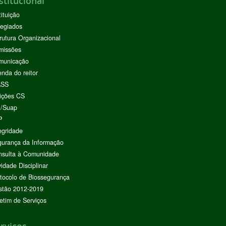
stitucional
tituição
egiados
rutura Organizacional
missões
municação
nda do reitor
ASS
ições CS
I/Suap
P
egridade
urança da Informação
nsulta à Comunidade
vidade Disciplinar
tocolo de Biossegurança
stão 2012-2019
etim de Serviços
rviços