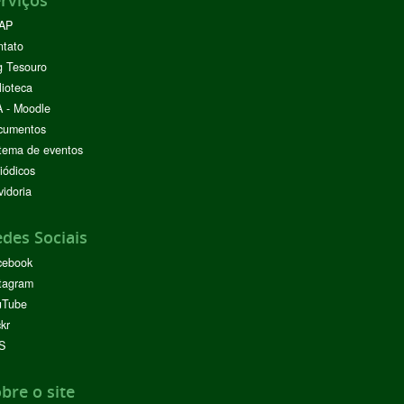
AP
ntato
g Tesouro
lioteca
 - Moodle
cumentos
tema de eventos
iódicos
idoria
des Sociais
cebook
tagram
uTube
ckr
S
bre o site