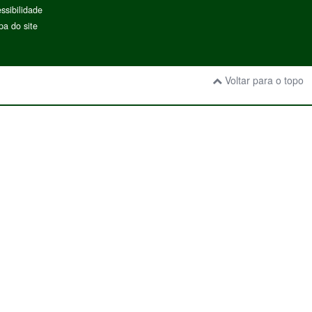
ssibilidade
a do site
Voltar para o topo