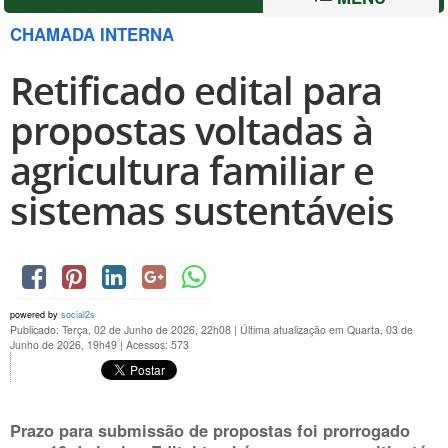
CHAMADA INTERNA
Retificado edital para
propostas voltadas à
agricultura familiar e
sistemas sustentáveis
powered by
social2s
Publicado: Terça, 02 de Junho de 2026, 22h08
|
Última atualização em Quarta, 03 de
Junho de 2026, 19h49
|
Acessos: 573
Prazo para submissão de propostas foi prorrogado