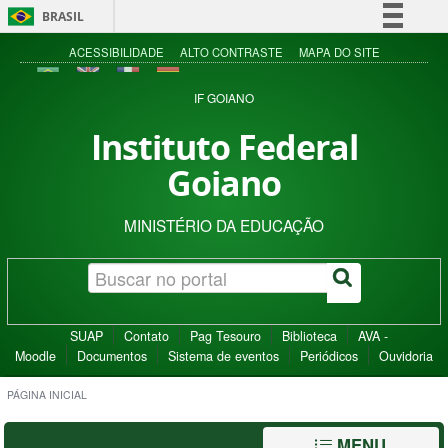
BRASIL
Simplifique!
ACESSIBILIDADE
ALTO CONTRASTE
MAPA DO SITE
Comunica BR
IF GOIANO
Participe
Instituto Federal
Acesso à informação
Goiano
Legislação
Canais
MINISTÉRIO DA EDUCAÇÃO
SUAP
Contato
Pag Tesouro
Biblioteca
AVA -
Moodle
Documentos
Sistema de eventos
Periódicos
Ouvidoria
PÁGINA INICIAL
MENU