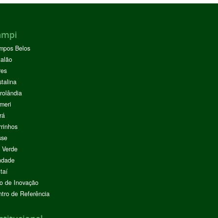
ampi
mpos Belos
alão
res
stalina
rolândia
meri
rá
rinhos
sse
 Verde
ndade
taí
o de Inovação
tro de Referência