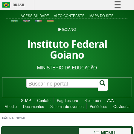
BRASIL
Simplifique!
ACESSIBILIDADE
ALTO CONTRASTE
MAPA DO SITE
Comunica BR
IF GOIANO
Participe
Instituto Federal
Acesso à informação
Goiano
Legislação
Canais
MINISTÉRIO DA EDUCAÇÃO
SUAP
Contato
Pag Tesouro
Biblioteca
AVA -
Moodle
Documentos
Sistema de eventos
Periódicos
Ouvidoria
PÁGINA INICIAL
MENU