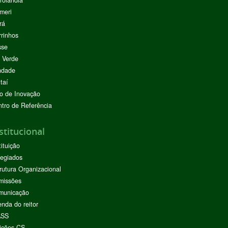
rolândia
meri
rá
rinhos
sse
 Verde
ndade
taí
o de Inovação
tro de Referência
stitucional
tituição
egiados
rutura Organizacional
missões
municação
nda do reitor
ASS
ições CS