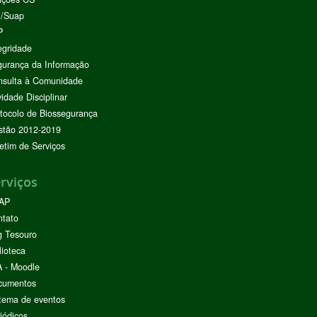
I/Suap
P
egridade
urança da Informação
nsulta à Comunidade
vidade Disciplinar
tocolo de Biossegurança
stão 2012-2019
etim de Serviços
rviços
AP
ntato
g Tesouro
lioteca
 - Moodle
cumentos
tema de eventos
iódicos