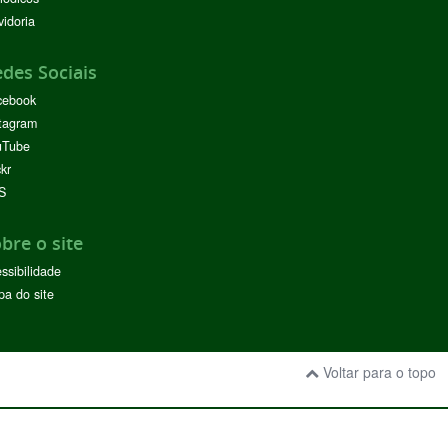
idoria
des Sociais
cebook
tagram
uTube
ckr
S
bre o site
ssibilidade
a do site
Voltar para o topo