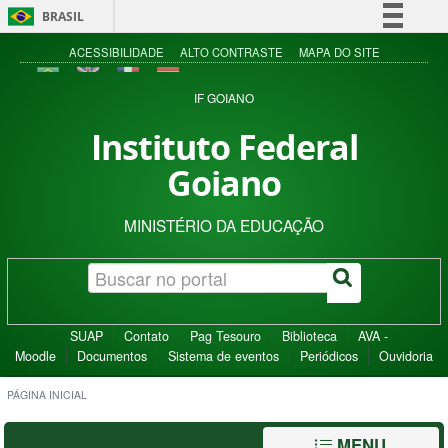
BRASIL
Simplifique!
ACESSIBILIDADE
ALTO CONTRASTE
MAPA DO SITE
Comunica BR
IF GOIANO
Participe
Instituto Federal
Acesso à informação
Goiano
Legislação
Canais
MINISTÉRIO DA EDUCAÇÃO
SUAP
Contato
Pag Tesouro
Biblioteca
AVA -
Moodle
Documentos
Sistema de eventos
Periódicos
Ouvidoria
PÁGINA INICIAL
MENU