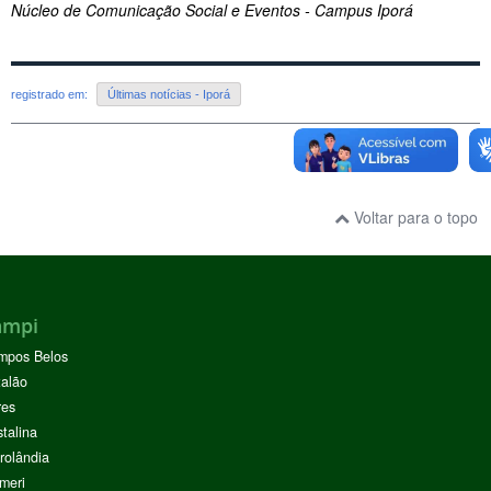
Núcleo de Comunicação Social e Eventos - Campus Iporá
registrado em:
Últimas notícias - Iporá
Voltar para o topo
ampi
mpos Belos
alão
res
stalina
rolândia
meri