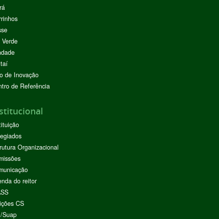
rá
rinhos
sse
 Verde
ndade
taí
o de Inovação
tro de Referência
stitucional
tituição
egiados
rutura Organizacional
missões
municação
nda do reitor
ASS
ições CS
I/Suap