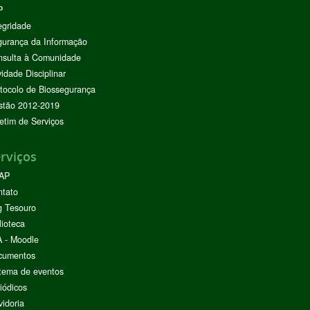
P
egridade
urança da Informação
nsulta à Comunidade
vidade Disciplinar
tocolo de Biossegurança
stão 2012-2019
etim de Serviços
rviços
AP
ntato
g Tesouro
lioteca
 - Moodle
cumentos
tema de eventos
iódicos
idoria