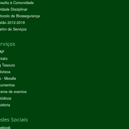
nsulta à Comunidade
vidade Disciplinar
tocolo de Biossegurança
stão 2012-2019
etim de Serviços
rviços
AP
ntato
g Tesouro
lioteca
 - Moodle
cumentos
tema de eventos
iódicos
idoria
des Sociais
cebook