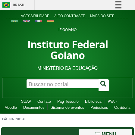
BRASIL
Simplifique!
ACESSIBILIDADE
ALTO CONTRASTE
MAPA DO SITE
Comunica BR
IF GOIANO
Participe
Instituto Federal
Acesso à informação
Goiano
Legislação
Canais
MINISTÉRIO DA EDUCAÇÃO
SUAP
Contato
Pag Tesouro
Biblioteca
AVA -
Moodle
Documentos
Sistema de eventos
Periódicos
Ouvidoria
PÁGINA INICIAL
MENU