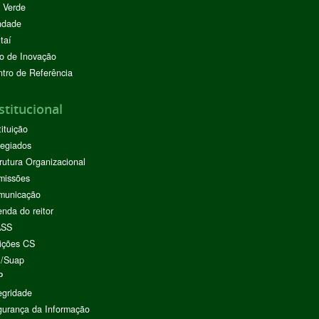
 Verde
ndade
taí
o de Inovação
tro de Referência
stitucional
tituição
egiados
rutura Organizacional
missões
municação
nda do reitor
ASS
ições CS
I/Suap
P
egridade
urança da Informação