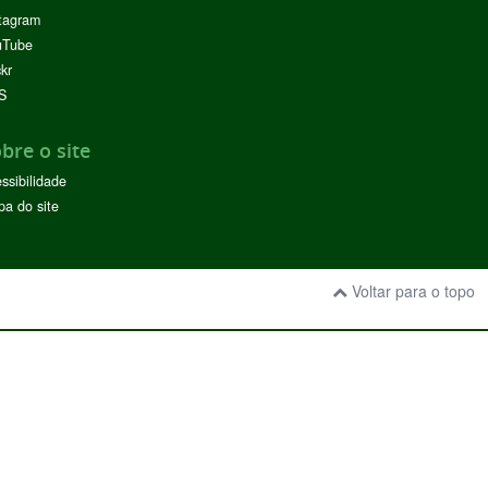
tagram
uTube
ckr
S
bre o site
ssibilidade
a do site
Voltar para o topo