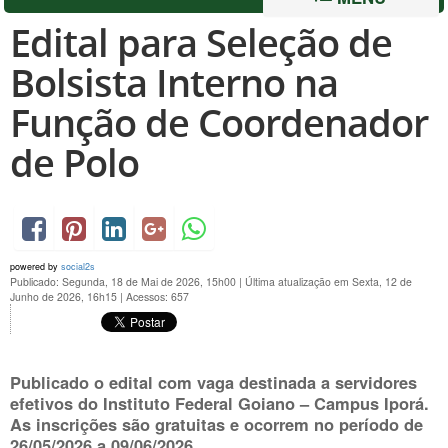
Edital para Seleção de
Bolsista Interno na
Função de Coordenador
de Polo
powered by
social2s
Publicado: Segunda, 18 de Mai de 2026, 15h00
|
Última atualização em Sexta, 12 de
Junho de 2026, 16h15
|
Acessos: 657
Publicado o edital com vaga destinada a servidores
efetivos do
Instituto Federal Goiano
– Campus Iporá.
As inscrições são gratuitas e ocorrem no período de
26/05/2026 a 09/06/2026.