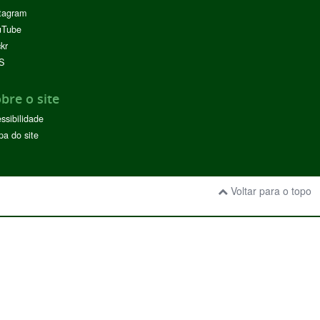
tagram
uTube
ckr
S
bre o site
ssibilidade
a do site
Voltar para o topo