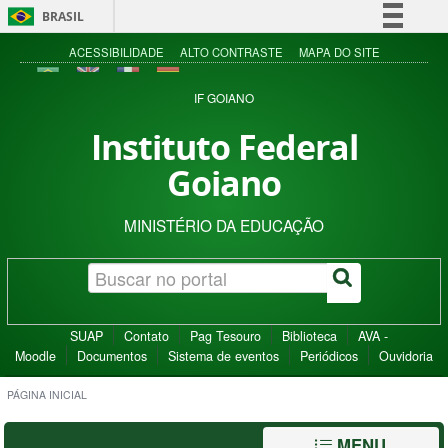
BRASIL
Simplifique!
ACESSIBILIDADE
ALTO CONTRASTE
MAPA DO SITE
Comunica BR
IF GOIANO
Participe
Instituto Federal
Acesso à informação
Goiano
Legislação
Canais
MINISTÉRIO DA EDUCAÇÃO
SUAP
Contato
Pag Tesouro
Biblioteca
AVA -
Moodle
Documentos
Sistema de eventos
Periódicos
Ouvidoria
PÁGINA INICIAL
MENU