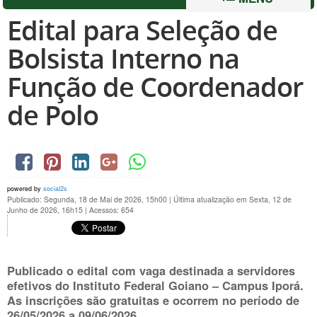
Edital para Seleção de
Bolsista Interno na
Função de Coordenador
de Polo
powered by
social2s
Publicado: Segunda, 18 de Mai de 2026, 15h00
|
Última atualização em Sexta, 12 de
Junho de 2026, 16h15
|
Acessos: 654
Publicado o edital com vaga destinada a servidores
efetivos do
Instituto Federal Goiano
– Campus Iporá.
As inscrições são gratuitas e ocorrem no período de
26/05/2026 a 09/06/2026.