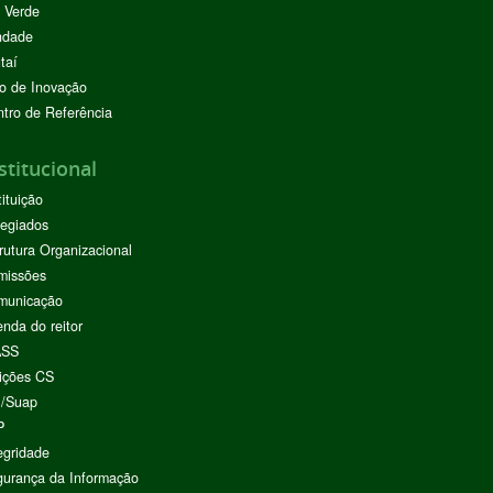
 Verde
ndade
taí
o de Inovação
tro de Referência
stitucional
tituição
egiados
rutura Organizacional
missões
municação
nda do reitor
ASS
ições CS
I/Suap
P
egridade
urança da Informação