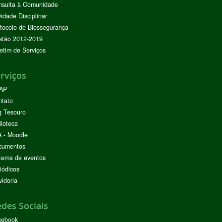
nsulta à Comunidade
vidade Disciplinar
tocolo de Biossegurança
stão 2012-2019
etim de Serviços
rviços
AP
ntato
g Tesouro
lioteca
 - Moodle
cumentos
tema de eventos
iódicos
idoria
des Sociais
cebook